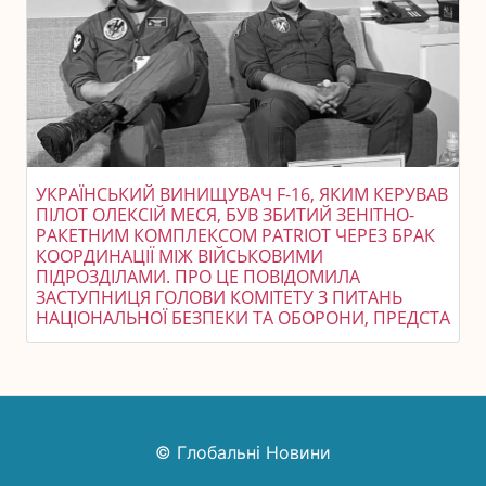
УКРАЇНСЬКИЙ ВИНИЩУВАЧ F-16, ЯКИМ КЕРУВАВ
ПІЛОТ ОЛЕКСІЙ МЕСЯ, БУВ ЗБИТИЙ ЗЕНІТНО-
РАКЕТНИМ КОМПЛЕКСОМ PATRIOT ЧЕРЕЗ БРАК
КООРДИНАЦІЇ МІЖ ВІЙСЬКОВИМИ
ПІДРОЗДІЛАМИ. ПРО ЦЕ ПОВІДОМИЛА
ЗАСТУПНИЦЯ ГОЛОВИ КОМІТЕТУ З ПИТАНЬ
НАЦІОНАЛЬНОЇ БЕЗПЕКИ ТА ОБОРОНИ, ПРЕДСТА
© Глобальні Новини