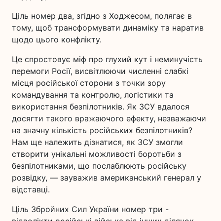
Ціль номер два, згідно з Ходжесом, полягає в
тому, щоб трансформувати динаміку та наратив
щодо цього конфлікту.
Це спростовує міф про глухий кут і неминучість
перемоги Росії, висвітлюючи численні слабкі
місця російської сторони з точки зору
командування та контролю, логістики та
використання безпілотників. Як ЗСУ вдалося
досягти такого вражаючого ефекту, незважаючи
на значну кількість російських безпілотників?
Нам ще належить дізнатися, як ЗСУ змогли
створити унікальні можливості боротьби з
безпілотниками, що послаблюють російську
розвідку, — зауважив американський генерал у
відставці.
Ціль Збройних Сил України номер три -
відволікти російські війська від інших ділянок