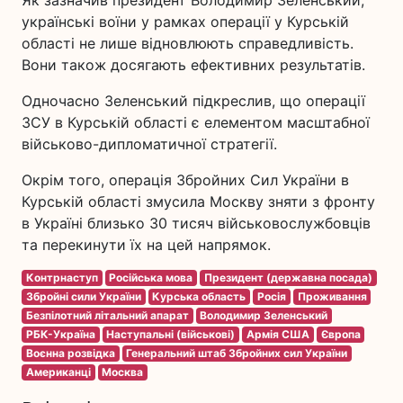
українські воїни у рамках операції у Курській
області не лише відновлюють справедливість.
Вони також досягають ефективних результатів.
Одночасно Зеленський підкреслив, що операції
ЗСУ в Курській області є елементом масштабної
військово-дипломатичної стратегії.
Окрім того, операція Збройних Сил України в
Курській області змусила Москву зняти з фронту
в Україні близько 30 тисяч військовослужбовців
та перекинути їх на цей напрямок.
Контрнаступ
Російська мова
Президент (державна посада)
Збройні сили України
Курська область
Росія
Проживання
Безпілотний літальний апарат
Володимир Зеленський
РБК-Україна
Наступальні (військові)
Армія США
Європа
Воєнна розвідка
Генеральний штаб Збройних сил України
Американці
Москва