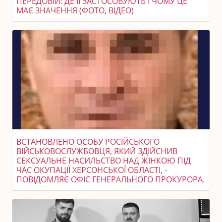
ПЕРЕДОВІЙ: ДЕ ЇЇ ЗАСТОСОВУЮТЬ І ЧОМУ ЦЕ
МАЄ ЗНАЧЕННЯ (ФОТО, ВІДЕО)
ВСТАНОВЛЕНО ОСОБУ РОСІЙСЬКОГО
ВІЙСЬКОВОСЛУЖБОВЦЯ, ЯКИЙ ЗДІЙСНИВ
СЕКСУАЛЬНЕ НАСИЛЬСТВО НАД ЖІНКОЮ ПІД
ЧАС ОКУПАЦІЇ ХЕРСОНСЬКОЇ ОБЛАСТІ, -
ПОВІДОМЛЯЄ ОФІС ГЕНЕРАЛЬНОГО ПРОКУРОРА.