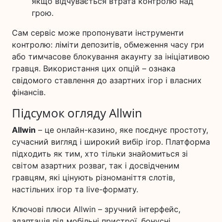
якщо відчувається втрата контролю над
грою.
Сам сервіс може пропонувати інструменти
контролю: ліміти депозитів, обмеження часу гри
або тимчасове блокування акаунту за ініціативою
гравця. Використання цих опцій – ознака
свідомого ставлення до азартних ігор і власних
фінансів.
Підсумок огляду Allwin
Allwin
– це онлайн-казино, яке поєднує простоту,
сучасний вигляд і широкий вибір ігор. Платформа
підходить як тим, хто тільки знайомиться зі
світом азартних розваг, так і досвідченим
гравцям, які цінують різноманіття слотів,
настільних ігор та live-формату.
Ключові плюси Allwin – зручний інтерфейс,
адаптація під мобільні пристрої, бонусні