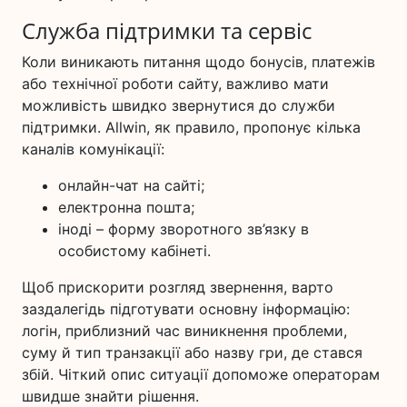
Служба підтримки та сервіс
Коли виникають питання щодо бонусів, платежів
або технічної роботи сайту, важливо мати
можливість швидко звернутися до служби
підтримки. Allwin, як правило, пропонує кілька
каналів комунікації:
онлайн-чат на сайті;
електронна пошта;
іноді – форму зворотного зв’язку в
особистому кабінеті.
Щоб прискорити розгляд звернення, варто
заздалегідь підготувати основну інформацію:
логін, приблизний час виникнення проблеми,
суму й тип транзакції або назву гри, де стався
збій. Чіткий опис ситуації допоможе операторам
швидше знайти рішення.