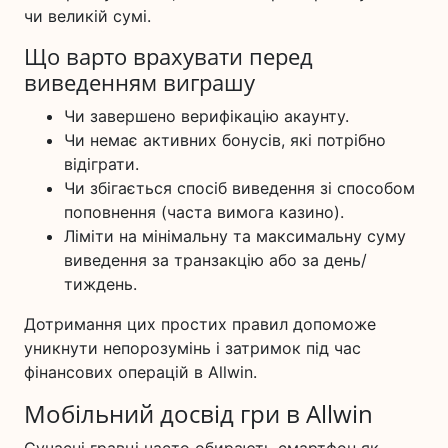
чи великій сумі.
Що варто врахувати перед
виведенням виграшу
Чи завершено верифікацію акаунту.
Чи немає активних бонусів, які потрібно
відіграти.
Чи збігається спосіб виведення зі способом
поповнення (часта вимога казино).
Ліміти на мінімальну та максимальну суму
виведення за транзакцію або за день/
тиждень.
Дотримання цих простих правил допоможе
уникнути непорозумінь і затримок під час
фінансових операцій в Allwin.
Мобільний досвід гри в Allwin