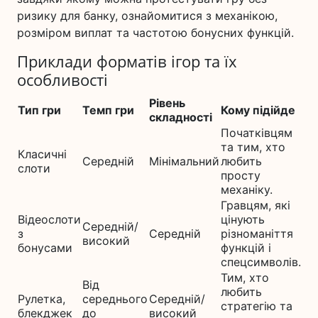
ризику для банку, ознайомитися з механікою,
розміром виплат та частотою бонусних функцій.
Приклади форматів ігор та їх
особливості
Рівень
Тип гри
Темп гри
Кому підійде
складності
Початківцям
та тим, хто
Класичні
Середній
Мінімальний
любить
слоти
просту
механіку.
Гравцям, які
Відеослоти
цінують
Середній/
з
Середній
різноманіття
високий
бонусами
функцій і
спецсимволів.
Тим, хто
Від
любить
Рулетка,
середнього
Середній/
стратегію та
блекджек
до
високий