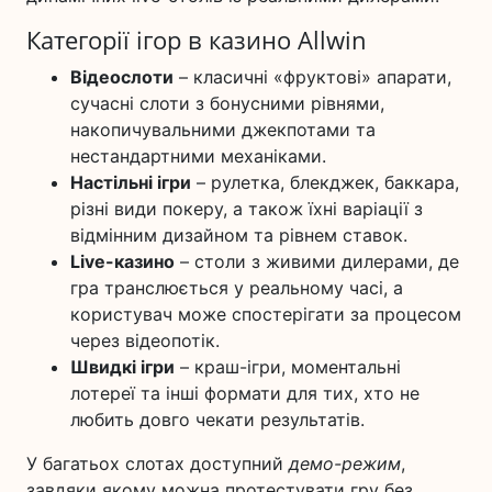
Категорії ігор в казино Allwin
Відеослоти
– класичні «фруктові» апарати,
сучасні слоти з бонусними рівнями,
накопичувальними джекпотами та
нестандартними механіками.
Настільні ігри
– рулетка, блекджек, баккара,
різні види покеру, а також їхні варіації з
відмінним дизайном та рівнем ставок.
Live-казино
– столи з живими дилерами, де
гра транслюється у реальному часі, а
користувач може спостерігати за процесом
через відеопотік.
Швидкі ігри
– краш-ігри, моментальні
лотереї та інші формати для тих, хто не
любить довго чекати результатів.
У багатьох слотах доступний
демо-режим
,
завдяки якому можна протестувати гру без