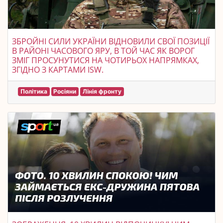
ЗБРОЙНІ СИЛИ УКРАЇНИ ВІДНОВИЛИ СВОЇ ПОЗИЦІЇ
В РАЙОНІ ЧАСОВОГО ЯРУ, В ТОЙ ЧАС ЯК ВОРОГ
ЗМІГ ПРОСУНУТИСЯ НА ЧОТИРЬОХ НАПРЯМКАХ,
ЗГІДНО З КАРТАМИ ISW.
Політика
Росіяни
Лінія фронту