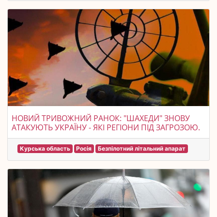
НОВИЙ ТРИВОЖНИЙ РАНОК: "ШАХЕДИ" ЗНОВУ
АТАКУЮТЬ УКРАЇНУ - ЯКІ РЕГІОНИ ПІД ЗАГРОЗОЮ.
Курська область
Росія
Безпілотний літальний апарат