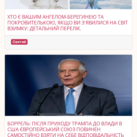
ХТО Є ВАШИМ АНГЕЛОМ-БЕРЕГИНЕЮ ТА
ПОКРОВИТЕЛЬКОЮ, ЯКЩО ВИ З'ЯВИЛИСЯ НА СВІТ
ВЗИМКУ: ДЕТАЛЬНИЙ ПЕРЕЛІК.
Святий
БОРРЕЛЬ: ПІСЛЯ ПРИХОДУ ТРАМПА ДО ВЛАДИ В
США ЄВРОПЕЙСЬКИЙ СОЮЗ ПОВИНЕН
САМОСТІЙНО ВЗЯТИ НА СЕБЕ ВІДПОВІДАЛЬНІСТЬ