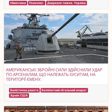
Німеччина
Психолог.
Дзеркало тижня. Україна
АМЕРИКАНСЬКІ ЗБРОЙНІ СИЛИ ЗДІЙСНИЛИ УДАР
ПО АРСЕНАЛАМ, ЩО НАЛЕЖАТЬ ХУСИТАМ, НА
ТЕРИТОРІЇ ЄМЕНУ.
Балістична ракета
Безпілотний літальний апарат
Армія США