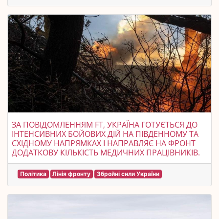
ЗА ПОВІДОМЛЕННЯМ FT, УКРАЇНА ГОТУЄТЬСЯ ДО
ІНТЕНСИВНИХ БОЙОВИХ ДІЙ НА ПІВДЕННОМУ ТА
СХІДНОМУ НАПРЯМКАХ І НАПРАВЛЯЄ НА ФРОНТ
ДОДАТКОВУ КІЛЬКІСТЬ МЕДИЧНИХ ПРАЦІВНИКІВ.
Політика
Лінія фронту
Збройні сили України