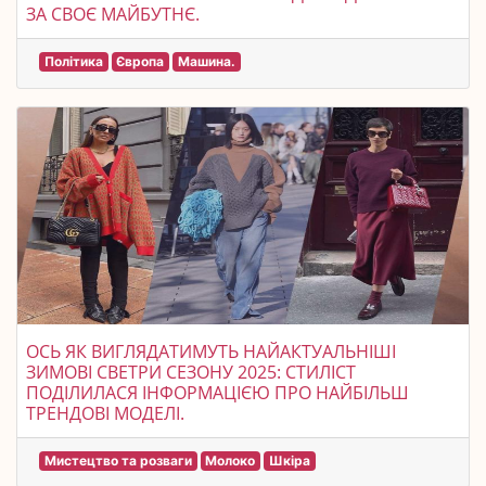
ЗА СВОЄ МАЙБУТНЄ.
Політика
Європа
Машина.
ОСЬ ЯК ВИГЛЯДАТИМУТЬ НАЙАКТУАЛЬНІШІ
ЗИМОВІ СВЕТРИ СЕЗОНУ 2025: СТИЛІСТ
ПОДІЛИЛАСЯ ІНФОРМАЦІЄЮ ПРО НАЙБІЛЬШ
ТРЕНДОВІ МОДЕЛІ.
Мистецтво та розваги
Молоко
Шкіра