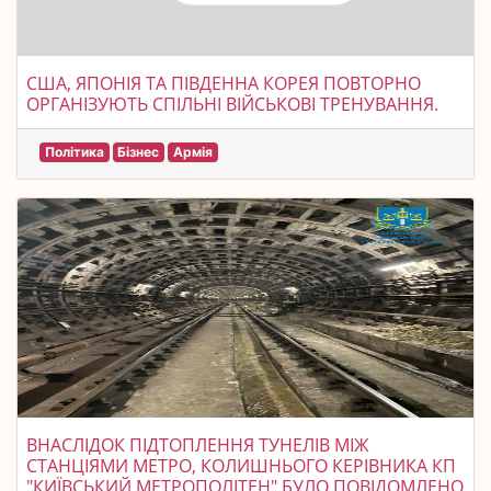
США, ЯПОНІЯ ТА ПІВДЕННА КОРЕЯ ПОВТОРНО
ОРГАНІЗУЮТЬ СПІЛЬНІ ВІЙСЬКОВІ ТРЕНУВАННЯ.
Політика
Бізнес
Армія
ВНАСЛІДОК ПІДТОПЛЕННЯ ТУНЕЛІВ МІЖ
СТАНЦІЯМИ МЕТРО, КОЛИШНЬОГО КЕРІВНИКА КП
"КИЇВСЬКИЙ МЕТРОПОЛІТЕН" БУЛО ПОВІДОМЛЕНО