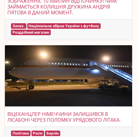
ЗОБРАЖЕННЯ. 10 ХВИЛИН ВІДПОЧИНКУ! ЧИМ
ЗАЙМАЄТЬСЯ КОЛИШНЯ ДРУЖИНА АНДРІЯ
ПЯТОВА В ДАНИЙ МОМЕНТ.
Запах.
Національна збірна України з футболу
Роздрібний магазин
ВІЦЕКАНЦЛЕР НІМЕЧЧИНИ ЗАЛИШИВСЯ В
ЛІСАБОНІ ЧЕРЕЗ ПОЛОМКУ УРЯДОВОГО ЛІТАКА.
Політика
Росія
Берлін