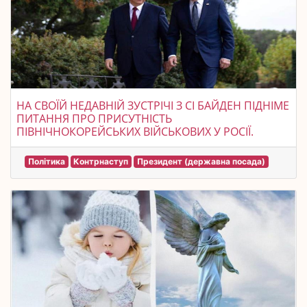
НА СВОЇЙ НЕДАВНІЙ ЗУСТРІЧІ З СІ БАЙДЕН ПІДНІМЕ
ПИТАННЯ ПРО ПРИСУТНІСТЬ
ПІВНІЧНОКОРЕЙСЬКИХ ВІЙСЬКОВИХ У РОСІЇ.
Політика
Контрнаступ
Президент (державна посада)