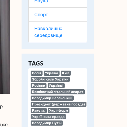
Наука
Спорт
Навколишнє
середовище
TAGS
Росія
Україна
Київ
Збройні сили України
Росіяни
Українці
Безпілотний літальний апарат
Володимир Зеленський
Президент (державна посада)
ир
Ракета.
Укрінформ
Українська правда
Володимир Путін
Адже