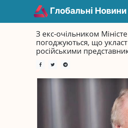
Глобальні Новини
З екс-очільником Мініст
погоджуються, що укласти
російськими представни