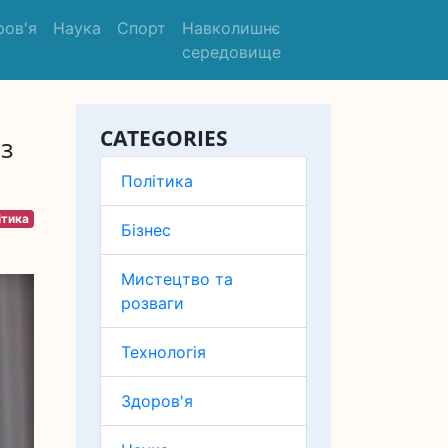
ров'я
Наука
Спорт
Навколишнє
середовище
CATEGORIES
 з
Політика
ітика
Бізнес
Мистецтво та
розваги
Технологія
Здоров'я