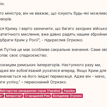
ін.
 міністра, він не вважає, що існують будь-які можливо
оворів.
ся Криму. І варто зазначити, що багато західних військ
тратегічного мислення, вже давно радять нашим збройн
ібрати Крим у Росії", - підкреслив Огризко.
ля Путіна це має особливе сакральне значення. Саме зв
черпає своє спадкоємство.
дкоємцем римських імператорів. Наступного разу ми,
 адже він зобов'язаний рухатися вперед. Якщо Крим для
значається на його іміджі переможця. Адже він – мачо,
ти успіху," – переконаний Огризко.
іністерство закордонних справ (Україна)
Україна
ат
Імператор!
Стародавній Рим
Володимир Огризко