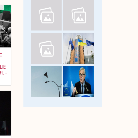
Е
ШЕ
, -