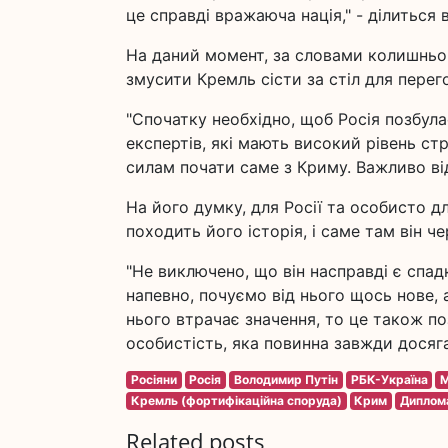
це справді вражаюча нація," - ділиться в
На даний момент, за словами колишнього
змусити Кремль сісти за стіл для перег
"Спочатку необхідно, щоб Росія позбула
експертів, які мають високий рівень с
силам почати саме з Криму. Важливо від
На його думку, для Росії та особисто д
походить його історія, і саме там він 
"Не виключено, що він насправді є спа
напевно, почуємо від нього щось нове,
нього втрачає значення, то це також по
особистість, яка повинна завжди досяга
Росіяни
Росія
Володимир Путін
РБК-Україна
М
Кремль (фортифікаційна споруда)
Крим
Диплом
Related posts