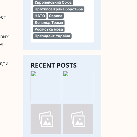
Європейський Союз
Протиповітряна боротьба
НАТО
Європа
сті
Дональд Трамп
Російська мова
ових
Президент України
им
ідти
RECENT POSTS