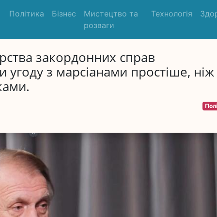
Політика
Бізнес
Мистецтво та
Технологія
Здо
розваги
ерства закордонних справ
 угоду з марсіанами простіше, ніж
ками.
Пол