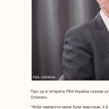
Про це в інтерв'ю РБК-Україна сказав 
Огризко.
"Якби навпроти мене були марсіани, я б