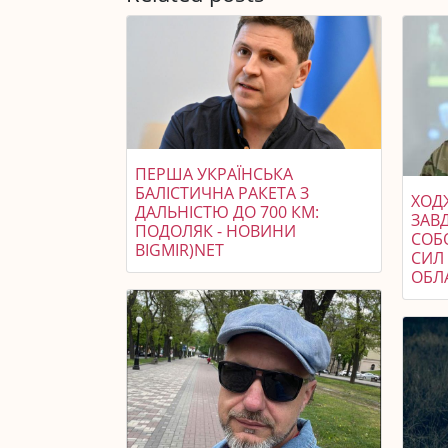
ПЕРША УКРАЇНСЬКА
БАЛІСТИЧНА РАКЕТА З
ХОДЖ
ДАЛЬНІСТЮ ДО 700 КМ:
ЗАВ
ПОДОЛЯК - НОВИНИ
СОБ
BIGMIR)NET
СИЛ 
ОБЛ