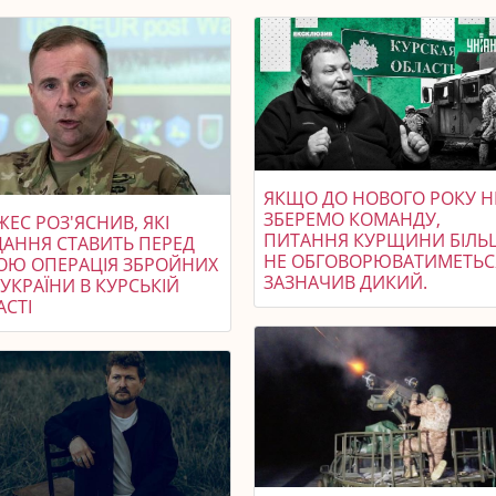
ЯКЩО ДО НОВОГО РОКУ Н
ЗБЕРЕМО КОМАНДУ,
ЕС РОЗ'ЯСНИВ, ЯКІ
ПИТАННЯ КУРЩИНИ БІЛЬ
ДАННЯ СТАВИТЬ ПЕРЕД
НЕ ОБГОВОРЮВАТИМЕТЬСЯ
ОЮ ОПЕРАЦІЯ ЗБРОЙНИХ
ЗАЗНАЧИВ ДИКИЙ.
УКРАЇНИ В КУРСЬКІЙ
АСТІ