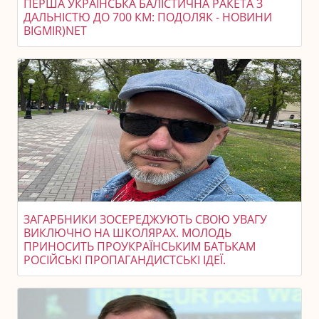
ПЕРША УКРАЇНСЬКА БАЛІСТИЧНА РАКЕТА З
ДАЛЬНІСТЮ ДО 700 КМ: ПОДОЛЯК - НОВИНИ
BIGMIR)NET
ЗАГАРБНИКИ ЗОСЕРЕДЖУЮТЬ СВОЮ УВАГУ
ВИКЛЮЧНО НА ШКОЛЯРАХ. МОЛОДЬ
ПРИНОСИТЬ ПРОУКРАЇНСЬКИМ БАТЬКАМ
РОСІЙСЬКІ ПРОПАГАНДИСТСЬКІ ІДЕЇ.