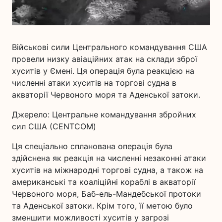
Військові сили Центрального командування США
провели низку авіаційних атак на склади зброї
хуситів у Ємені. Ця операція була реакцією на
численні атаки хуситів на торгові судна в
акваторії Червоного моря та Аденської затоки.
Джерело: Центральне командування збройних
сил США (CENTCOM)
Ця спеціально спланована операція була
здійснена як реакція на численні незаконні атаки
хуситів на міжнародні торгові судна, а також на
американські та коаліційні кораблі в акваторії
Червоного моря, Баб-ель-Мандебської протоки
та Аденської затоки. Крім того, її метою було
зменшити можливості хуситів у загрозі