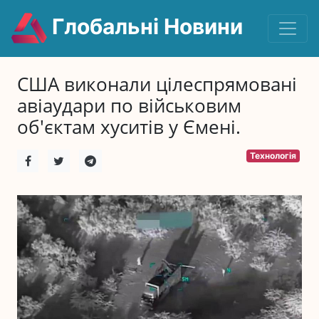
Глобальні Новини
США виконали цілеспрямовані
авіаудари по військовим
об'єктам хуситів у Ємені.
Технологія