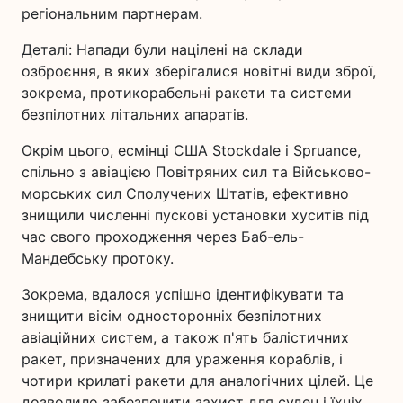
регіональним партнерам.
Деталі: Напади були націлені на склади
озброєння, в яких зберігалися новітні види зброї,
зокрема, протикорабельні ракети та системи
безпілотних літальних апаратів.
Окрім цього, есмінці США Stockdale і Spruance,
спільно з авіацією Повітряних сил та Військово-
морських сил Сполучених Штатів, ефективно
знищили численні пускові установки хуситів під
час свого проходження через Баб-ель-
Мандебську протоку.
Зокрема, вдалося успішно ідентифікувати та
знищити вісім односторонніх безпілотних
авіаційних систем, а також п'ять балістичних
ракет, призначених для ураження кораблів, і
чотири крилаті ракети для аналогічних цілей. Це
дозволило забезпечити захист для суден і їхніх