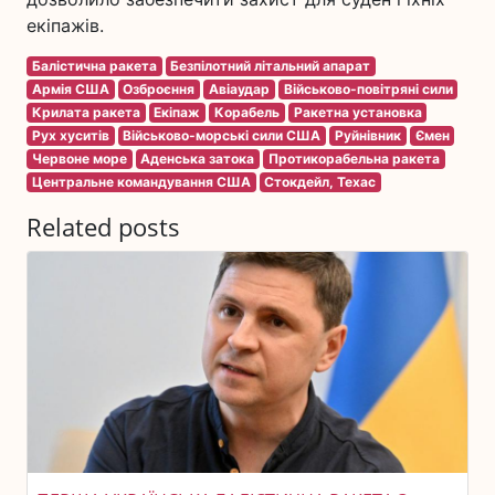
екіпажів.
Балістична ракета
Безпілотний літальний апарат
Армія США
Озброєння
Авіаудар
Військово-повітряні сили
Крилата ракета
Екіпаж
Корабель
Ракетна установка
Рух хуситів
Військово-морські сили США
Руйнівник
Ємен
Червоне море
Аденська затока
Протикорабельна ракета
Центральне командування США
Стокдейл, Техас
Related posts