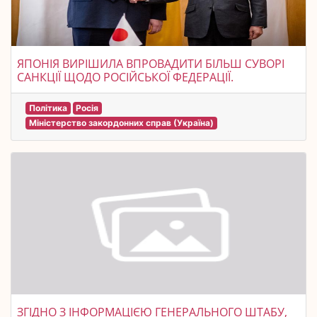
ЯПОНІЯ ВИРІШИЛА ВПРОВАДИТИ БІЛЬШ СУВОРІ
САНКЦІЇ ЩОДО РОСІЙСЬКОЇ ФЕДЕРАЦІЇ.
Політика
Росія
Міністерство закордонних справ (Україна)
ЗГІДНО З ІНФОРМАЦІЄЮ ГЕНЕРАЛЬНОГО ШТАБУ,