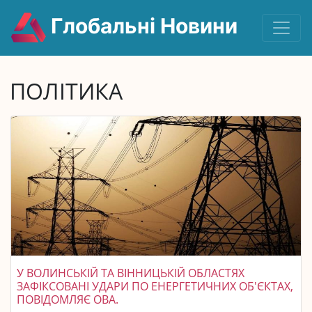
Глобальні Новини
ПОЛІТИКА
У ВОЛИНСЬКІЙ ТА ВІННИЦЬКІЙ ОБЛАСТЯХ
ЗАФІКСОВАНІ УДАРИ ПО ЕНЕРГЕТИЧНИХ ОБ'ЄКТАХ,
ПОВІДОМЛЯЄ ОВА.