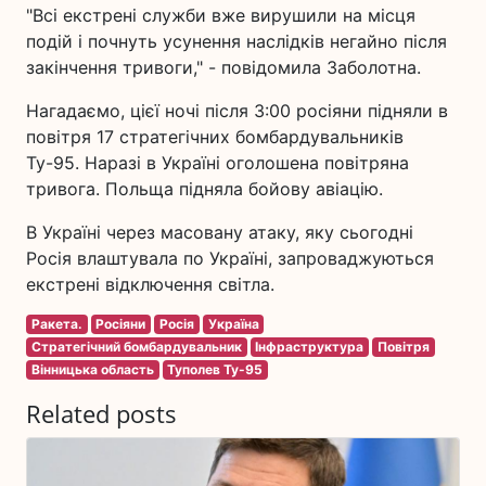
"Всі екстрені служби вже вирушили на місця
подій і почнуть усунення наслідків негайно після
закінчення тривоги," - повідомила Заболотна.
Нагадаємо, цієї ночі після 3:00 росіяни підняли в
повітря 17 стратегічних бомбардувальників
Ту-95. Наразі в Україні оголошена повітряна
тривога. Польща підняла бойову авіацію.
В Україні через масовану атаку, яку сьогодні
Росія влаштувала по Україні, запроваджуються
екстрені відключення світла.
Ракета.
Росіяни
Росія
Україна
Стратегічний бомбардувальник
Інфраструктура
Повітря
Вінницька область
Туполев Ту-95
Related posts