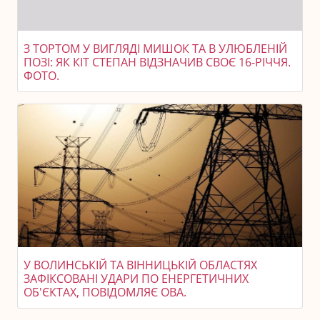
З ТОРТОМ У ВИГЛЯДІ МИШОК ТА В УЛЮБЛЕНІЙ
ПОЗІ: ЯК КІТ СТЕПАН ВІДЗНАЧИВ СВОЄ 16-РІЧЧЯ.
ФОТО.
У ВОЛИНСЬКІЙ ТА ВІННИЦЬКІЙ ОБЛАСТЯХ
ЗАФІКСОВАНІ УДАРИ ПО ЕНЕРГЕТИЧНИХ
ОБ'ЄКТАХ, ПОВІДОМЛЯЄ ОВА.