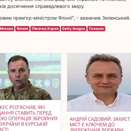
яхів досягнення справедливого миру.
новим прем'єр-міністром Японії", - зазначив Зеленський.
Москва
Японія
Північна Корея
Getty Images
Пхеньян
ЕС РОЗ'ЯСНИВ, ЯКІ
ДАННЯ СТАВИТЬ ПЕРЕД
ОЮ ОПЕРАЦІЯ ЗБРОЙНИХ
АНДРІЙ САДОВИЙ: ЗАХИСТ
УКРАЇНИ В КУРСЬКІЙ
МІСТ Є КЛЮЧЕМ ДО
АСТІ
ЗБЕРЕЖЕННЯ ДЕРЖАВИ.