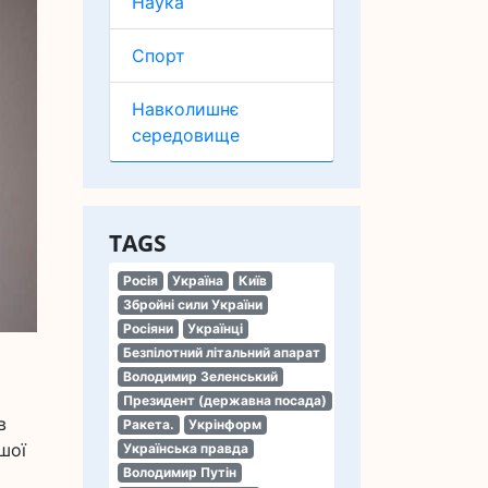
Наука
Спорт
Навколишнє
середовище
TAGS
Росія
Україна
Київ
Збройні сили України
Росіяни
Українці
Безпілотний літальний апарат
Володимир Зеленський
Президент (державна посада)
в
Ракета.
Укрінформ
шої
Українська правда
Володимир Путін