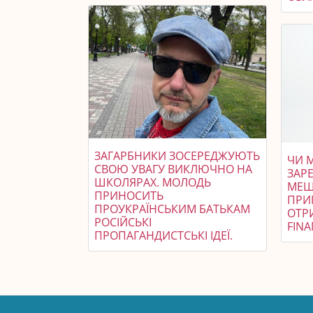
ЗАГАРБНИКИ ЗОСЕРЕДЖУЮТЬ
ЧИ 
СВОЮ УВАГУ ВИКЛЮЧНО НА
ЗАР
ШКОЛЯРАХ. МОЛОДЬ
МЕШ
ПРИНОСИТЬ
ПРИ
ПРОУКРАЇНСЬКИМ БАТЬКАМ
ОТРИ
РОСІЙСЬКІ
FINA
ПРОПАГАНДИСТСЬКІ ІДЕЇ.