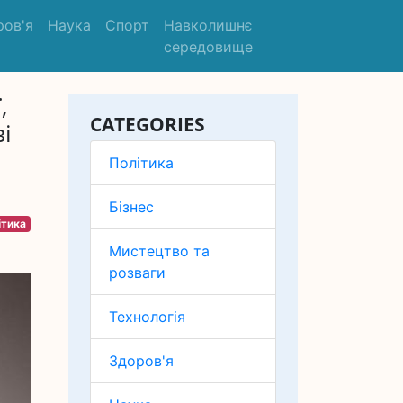
ров'я
Наука
Спорт
Навколишнє
середовище
,
CATEGORIES
і
Політика
Бізнес
ітика
Мистецтво та
розваги
Технологія
Здоров'я