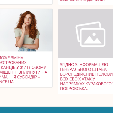
МОЖЕ ЗМІНА
ЕЄСТРОВАНИХ
ЗГІДНО З ІНФОРМАЦІЄЮ
КАНЦІВ У ЖИТЛОВОМУ
ГЕНЕРАЛЬНОГО ШТАБУ,
МІЩЕННІ ВПЛИНУТИ НА
ВОРОГ ЗДІЙСНИВ ПОЛОВ
МАННЯ СУБСИДІЇ? --
ВСІХ СВОЇХ АТАК У
NCE.UA
НАПРЯМКАХ КУРАХОВОГО 
ПОКРОВСЬКА.