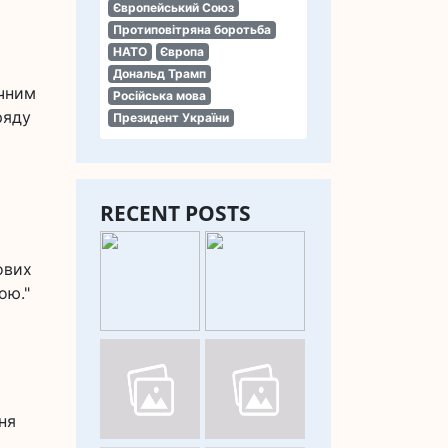
Європейський Союз
Протиповітряна боротьба
НАТО
Європа
Дональд Трамп
ічним
Російська мова
ряду
Президент України
RECENT POSTS
ових
ою."
ня