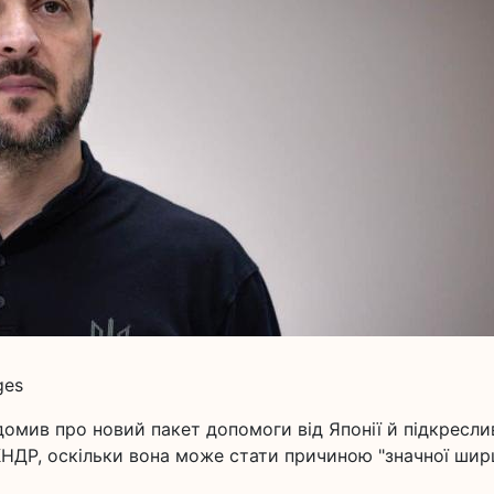
ges
омив про новий пакет допомоги від Японії й підкресли
 КНДР, оскільки вона може стати причиною "значної шир