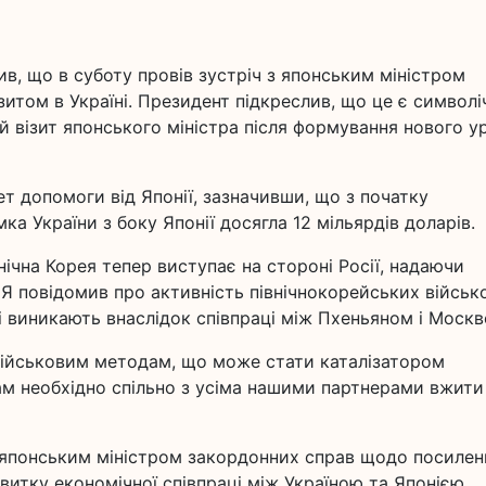
в, що в суботу провів зустріч з японським міністром
зитом в Україні. Президент підкреслив, що це є символ
 візит японського міністра після формування нового у
т допомоги від Японії, зазначивши, що з початку
ка України з боку Японії досягла 12 мільярдів доларів.
нічна Корея тепер виступає на стороні Росії, надаючи
і. Я повідомив про активність північнокорейських військ
кі виникають внаслідок співпраці між Пхеньяном і Москв
 військовим методам, що може стати каталізатором
Нам необхідно спільно з усіма нашими партнерами вжити
 японським міністром закордонних справ щодо посилен
звитку економічної співпраці між Україною та Японією,