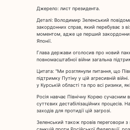
Джерело: лист президента.
Деталі: Володимир Зеленський повідоми
закордонних справ, який перебуває з ві
моментом, адже це перший закордонний
Японії.
Глава держави оголосив про новий паке
повномасштабної війни загальна підтрим
Цитата: "Ми розглянули питання, що Пів
підтримку Путіну у цій агресивній війн
у Курській області та про всі ризики, я
Росія навчає Північну Корею сучасним
суттєвих дестабілізаційних процесів. 
заходів для протидії цій загрозі.
Зеленський також провів переговори з
санкцій проти Російської Федерації, ро