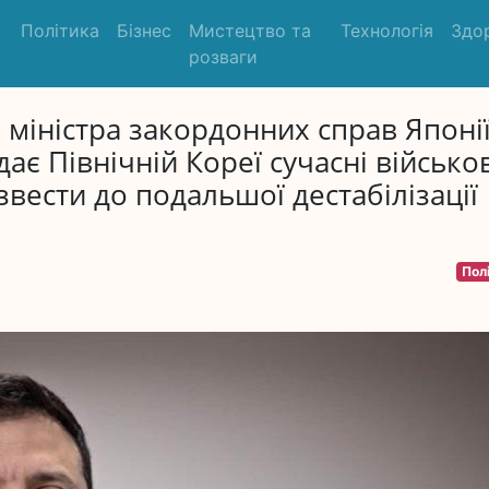
Політика
Бізнес
Мистецтво та
Технологія
Здо
розваги
міністра закордонних справ Японії
ає Північній Кореї сучасні військов
извести до подальшої дестабілізації
Пол