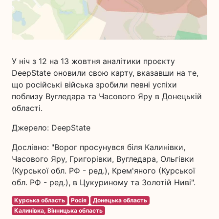
У ніч з 12 на 13 жовтня аналітики проєкту
DeepState оновили свою карту, вказавши на те,
що російські війська зробили певні успіхи
поблизу Вугледара та Часового Яру в Донецькій
області.
Джерело: DeepState
Дослівно: "Ворог просунувся біля Калинівки,
Часового Яру, Григорівки, Вугледара, Ольгівки
(Курської обл. РФ - ред.), Крем'яного (Курської
обл. РФ - ред.), в Цукуриному та Золотій Ниві".
Курська область
Росія
Донецька область
Калинівка, Вінницька область