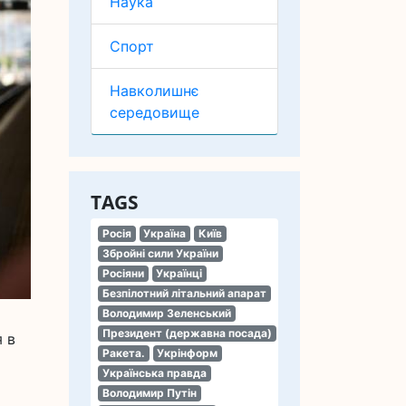
Наука
Спорт
Навколишнє
середовище
TAGS
Росія
Україна
Київ
Збройні сили України
Росіяни
Українці
Безпілотний літальний апарат
Володимир Зеленський
Президент (державна посада)
я в
Ракета.
Укрінформ
Українська правда
Володимир Путін