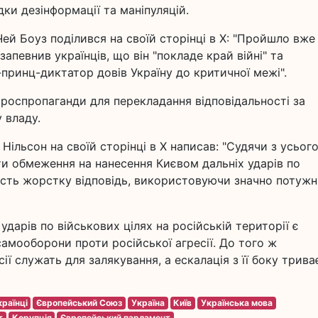
ки дезінформації та маніпуляцій.
ей Боуз поділився на своїй сторінці в X: "Пройшло вже
запевнив українців, що він "покладе край війні" та
принц-диктатор довів Україну до критичної межі".
роспропаганди для перекладання відповідальності за
 владу.
ільсон на своїй сторінці в X написав: "Судячи з усього
и обмеження на нанесення Києвом дальніх ударів по
дасть жорстку відповідь, використовуючи значно потужн
ударів по військових цілях на російській території є
самооборони проти російської агресії. До того ж
ї служать для залякування, а ескалація з її боку трива
країнці
Європейський Союз
Україна
Київ
Українська мова
т
Корупція
Європейський парламент