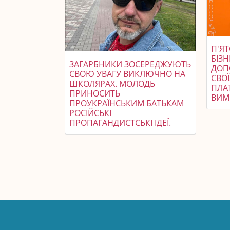
П'ЯТ
БІЗ
ЗАГАРБНИКИ ЗОСЕРЕДЖУЮТЬ
ДОП
СВОЮ УВАГУ ВИКЛЮЧНО НА
СВО
ШКОЛЯРАХ. МОЛОДЬ
ПЛАТ
ПРИНОСИТЬ
ВИМ
ПРОУКРАЇНСЬКИМ БАТЬКАМ
РОСІЙСЬКІ
ПРОПАГАНДИСТСЬКІ ІДЕЇ.