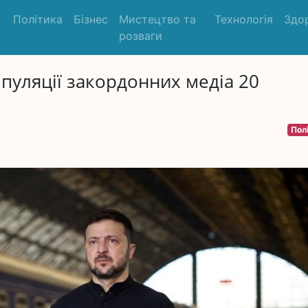
Політика
Бізнес
Мистецтво та
Технологія
Здо
розваги
пуляції закордонних медіа 20
Пол