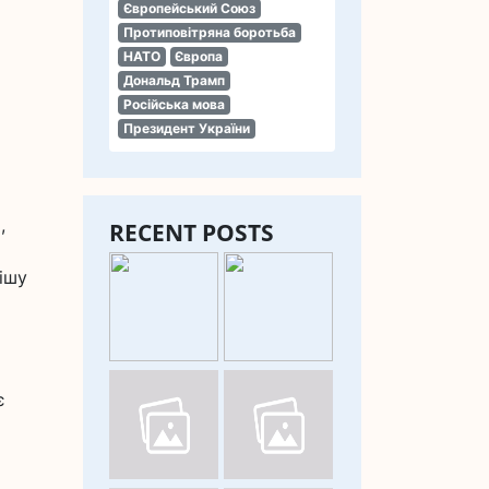
Європейський Союз
Протиповітряна боротьба
НАТО
Європа
Дональд Трамп
Російська мова
Президент України
,
RECENT POSTS
ішу
є