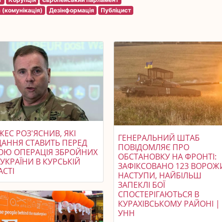
 (комунікація)
Дезінформація
Публіцист
ЕС РОЗ'ЯСНИВ, ЯКІ
ГЕНЕРАЛЬНИЙ ШТАБ
ДАННЯ СТАВИТЬ ПЕРЕД
ПОВІДОМЛЯЄ ПРО
ОЮ ОПЕРАЦІЯ ЗБРОЙНИХ
ОБСТАНОВКУ НА ФРОНТІ:
УКРАЇНИ В КУРСЬКІЙ
ЗАФІКСОВАНО 123 ВОРОЖ
АСТІ
НАСТУПИ, НАЙБІЛЬШ
ЗАПЕКЛІ БОЇ
СПОСТЕРІГАЮТЬСЯ В
КУРАХІВСЬКОМУ РАЙОНІ |
УНН