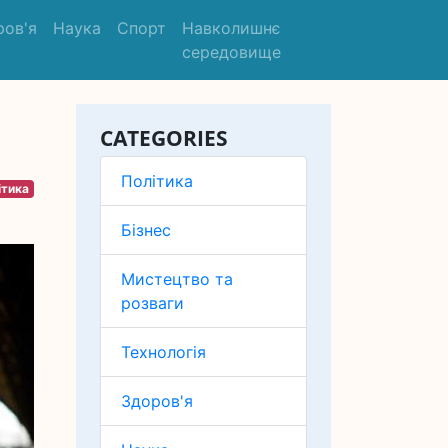
ров'я
Наука
Спорт
Навколишнє
середовище
CATEGORIES
Політика
ітика
Бізнес
Мистецтво та
розваги
Технологія
Здоров'я