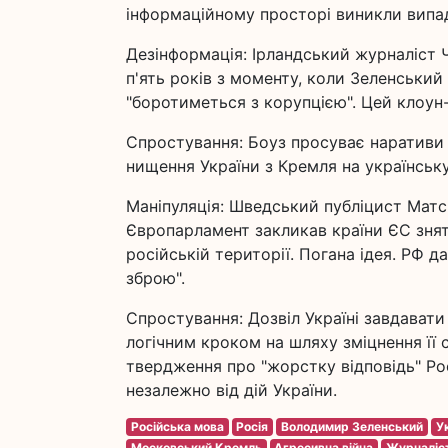
інформаційному просторі виникли випад
Дезінформація: Ірландський журналіст Ч
п'ять років з моменту, коли Зеленський 
"боротиметься з корупцією". Цей клоун-
Спростування: Боуз просуває наративи 
нищення України з Кремля на українську
Маніпуляція: Шведський публіцист Матс Н
Європарламент закликав країни ЄС знят
російській території. Погана ідея. РФ 
зброю".
Спростування: Дозвіл Україні завдавати 
логічним кроком на шляху зміцнення її 
твердження про "жорстку відповідь" Росі
незалежно від дій України.
Російська мова
Росія
Володимир Зеленський
У
Московський Кремль
Агресивна війна
Журналіс