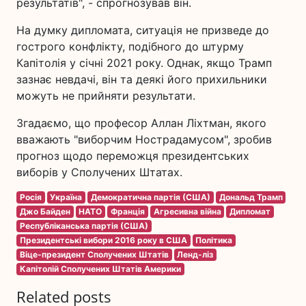
результатів", - спрогнозував він.
На думку дипломата, ситуація не призведе до
гострого конфлікту, подібного до штурму
Капітолія у січні 2021 року. Однак, якщо Трамп
зазнає невдачі, він та деякі його прихильники
можуть не прийняти результати.
Згадаємо, що професор Аллан Ліхтман, якого
вважають "виборчим Нострадамусом", зробив
прогноз щодо переможця президентських
виборів у Сполучених Штатах.
Росія
Україна
Демократична партія (США)
Дональд Трамп
Джо Байден
НАТО
Франція
Агресивна війна
Дипломат
Республіканська партія (США)
Президентські вибори 2016 року в США
Політика
Віце-президент Сполучених Штатів
Ленд-ліз
Капітолій Сполучених Штатів Америки
Related posts