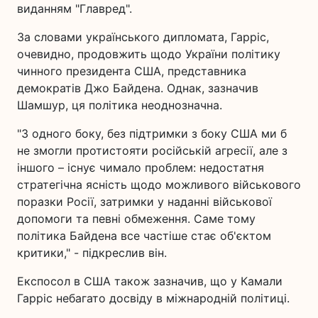
виданням "Главред".
За словами українського дипломата, Гарріс,
очевидно, продовжить щодо України політику
чинного президента США, представника
демократів Джо Байдена. Однак, зазначив
Шамшур, ця політика неоднозначна.
"З одного боку, без підтримки з боку США ми б
не змогли протистояти російській агресії, але з
іншого – існує чимало проблем: недостатня
стратегічна ясність щодо можливого військового
поразки Росії, затримки у наданні військової
допомоги та певні обмеження. Саме тому
політика Байдена все частіше стає об'єктом
критики," - підкреслив він.
Експосол в США також зазначив, що у Камали
Гарріс небагато досвіду в міжнародній політиці.