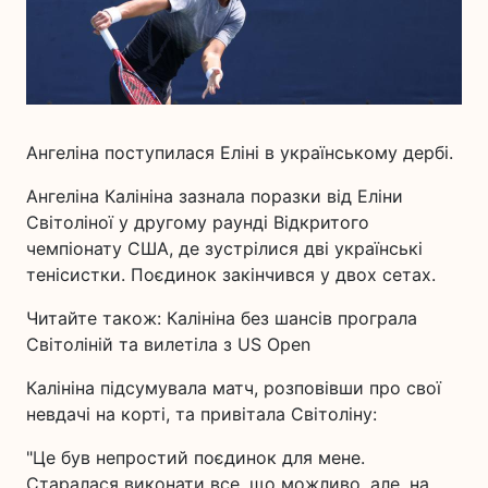
Ангеліна поступилася Еліні в українському дербі.
Ангеліна Калініна зазнала поразки від Еліни
Світоліної у другому раунді Відкритого
чемпіонату США, де зустрілися дві українські
тенісистки. Поєдинок закінчився у двох сетах.
Читайте також: Калініна без шансів програла
Світоліній та вилетіла з US Open
Калініна підсумувала матч, розповівши про свої
невдачі на корті, та привітала Світоліну:
"Це був непростий поєдинок для мене.
Старалася виконати все, що можливо, але, на