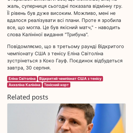
жаль, суперниця сьогодні показала відмінну гру.
Її рівень був дуже високим. Можливо, мені не
вдалося реалізувати всі плани. Проте я зробила
все, що могла. Це був якісний матч," - наводить
слова Калініної видання "Трибуна".
Повідомляємо, що в третьому раунді Відкритого
чемпіонату США з тенісу Еліна Світоліна
зустрінеться з Коко Гауф. Поєдинок відбудеться
завтра, 30 серпня.
Еліна Світоліна
Відкритий чемпіонат США з тенісу
Анхеліна Калініна
Тенісний корт
Related posts