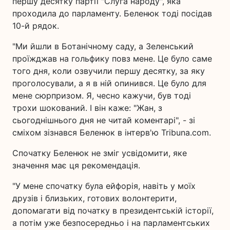
першу десятку партії "Слуга народу", яка
проходила до парламенту. Беленюк тоді посідав
10-й рядок.
"Ми йшли в Ботанічному саду, а Зеленський
проїжджав на гольфику повз мене. Це було саме
того дня, коли озвучили першу десятку, за яку
проголосували, а я в ній опинився. Це було для
мене сюрпризом. Я, чесно кажучи, був тоді
трохи шокований. І він каже: "Жан, з
сьогоднішнього дня не читай коментарі", - зі
сміхом зізнався Беленюк в інтерв'ю Tribuna.com.
Спочатку Беленюк не зміг усвідомити, яке
значення має ця рекомендація.
"У мене спочатку була ейфорія, навіть у моїх
друзів і близьких, готових волонтерити,
допомагати від початку в президентській історії,
а потім уже безпосередньо і на парламентських