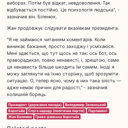
виборах. Потім був відкат, невдоволення. Так
відбувається постійно. Це психологія людська", -
зазначив він. Біленюк.
Жан продовжує слідувати вказівкам президента.
"Я не займаюся читанням коментарів. Коли
виникає бажання, просто заходжу і усміхаюся.
Мені здається, що тут щось не так: ось бот, ось
праворадикал, повно ненависті, і, зрештою, саме
ця ненависть більше шкодить їм самим. Іноді я
можу заглянути на їхню сторінку, щоб зрозуміти
ситуацію. О, тепер ясно, чому в них така злість —
адже немає причин для радості," - зазначив
колишній борець.
Президент (державна посада)
Володимир Зеленський
Боротьба
Слуга народу (політична партія)
Парламент
Жан Беленюк
Греко-римська боротьба