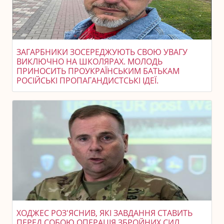
ЗАГАРБНИКИ ЗОСЕРЕДЖУЮТЬ СВОЮ УВАГУ
ВИКЛЮЧНО НА ШКОЛЯРАХ. МОЛОДЬ
ПРИНОСИТЬ ПРОУКРАЇНСЬКИМ БАТЬКАМ
РОСІЙСЬКІ ПРОПАГАНДИСТСЬКІ ІДЕЇ.
ХОДЖЕС РОЗ'ЯСНИВ, ЯКІ ЗАВДАННЯ СТАВИТЬ
ПЕРЕД СОБОЮ ОПЕРАЦІЯ ЗБРОЙНИХ СИЛ