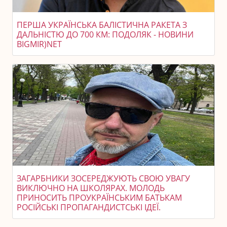
ПЕРША УКРАЇНСЬКА БАЛІСТИЧНА РАКЕТА З
ДАЛЬНІСТЮ ДО 700 КМ: ПОДОЛЯК - НОВИНИ
BIGMIR)NET
ЗАГАРБНИКИ ЗОСЕРЕДЖУЮТЬ СВОЮ УВАГУ
ВИКЛЮЧНО НА ШКОЛЯРАХ. МОЛОДЬ
ПРИНОСИТЬ ПРОУКРАЇНСЬКИМ БАТЬКАМ
РОСІЙСЬКІ ПРОПАГАНДИСТСЬКІ ІДЕЇ.