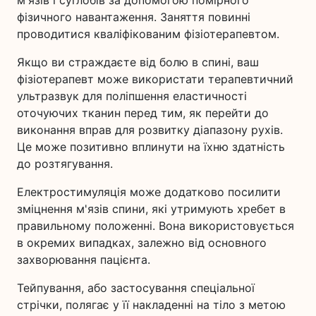
м'язів і суглобів за допомогою помірного
фізичного навантаження. Заняття повинні
проводитися кваліфікованим фізіотерапевтом.
Якщо ви страждаєте від болю в спині, ваш
фізіотерапевт може використати терапевтичний
ультразвук для поліпшення еластичності
оточуючих тканин перед тим, як перейти до
виконання вправ для розвитку діапазону рухів.
Це може позитивно вплинути на їхню здатність
до розтягування.
Електростимуляція може додатково посилити
зміцнення м'язів спини, які утримують хребет в
правильному положенні. Вона використовується
в окремих випадках, залежно від основного
захворювання пацієнта.
Тейпування, або застосування спеціальної
стрічки, полягає у її накладенні на тіло з метою