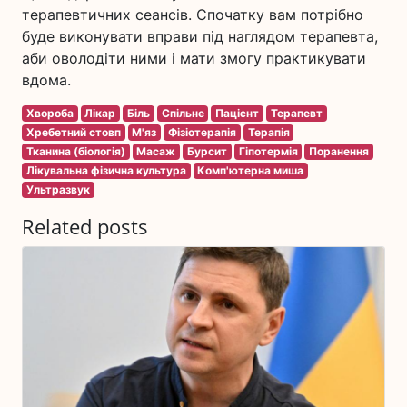
терапевтичних сеансів. Спочатку вам потрібно
буде виконувати вправи під наглядом терапевта,
аби оволодіти ними і мати змогу практикувати
вдома.
Хвороба
Лікар
Біль
Спільне
Пацієнт
Терапевт
Хребетний стовп
М'яз
Фізіотерапія
Терапія
Тканина (біологія)
Масаж
Бурсит
Гіпотермія
Поранення
Лікувальна фізична культура
Комп'ютерна миша
Ультразвук
Related posts