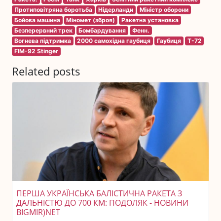
Протиповітряна боротьба
Нідерланди
Міністр оборони
Бойова машина
Міномет (зброя)
Ракетна установка
Безперервний трек
Бомбардування
Фенн.
Вогнева підтримка
2000 самохідна гаубиця
Гаубиця
T-72
FIM-92 Stinger
Related posts
ПЕРША УКРАЇНСЬКА БАЛІСТИЧНА РАКЕТА З
ДАЛЬНІСТЮ ДО 700 КМ: ПОДОЛЯК - НОВИНИ
BIGMIR)NET