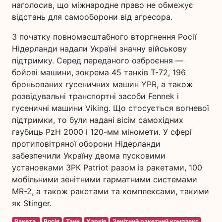
наголосив, що міжнародне право не обмежує
відстань для самооборони від агресора.
З початку повномасштабного вторгнення Росії
Нідерланди надали Україні значну військову
підтримку. Серед переданого озброєння —
бойові машини, зокрема 45 танків Т-72, 196
броньованих гусеничних машин YPR, а також
розвідувальні транспортні засоби Fennek і
гусеничні машини Viking. Що стосується вогневої
підтримки, то були надані вісім самохідних
гаубиць PzH 2000 і 120-мм міномети. У сфері
протиповітряної оборони Нідерланди
забезпечили Україну двома пусковими
установками ЗРК Patriot разом із ракетами, 100
мобільними зенітними гарматними системами
MR-2, а також ракетами та комплексами, такими
як Stinger.
Ракета.
Росія
Танк
Харків
Зенітний ракетний комплекс