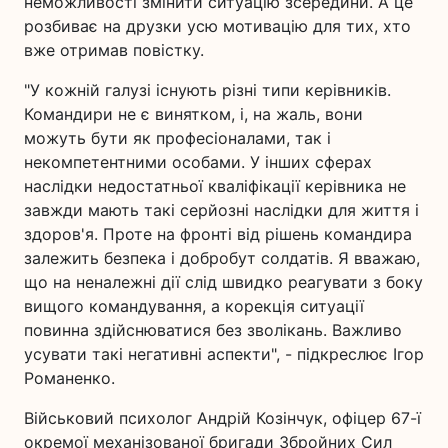
неможливості змінити ситуацію зсередини. А це
розбиває на друзки усю мотивацію для тих, хто
вже отримав повістку.
"У кожній галузі існують різні типи керівників.
Командири не є винятком, і, на жаль, вони
можуть бути як професіоналами, так і
некомпетентними особами. У інших сферах
наслідки недостатньої кваліфікації керівника не
завжди мають такі серйозні наслідки для життя і
здоров'я. Проте на фронті від рішень командира
залежить безпека і добробут солдатів. Я вважаю,
що на неналежні дії слід швидко реагувати з боку
вищого командування, а корекція ситуації
повинна здійснюватися без зволікань. Важливо
усувати такі негативні аспекти", - підкреслює Ігор
Романенко.
Військовий психолог Андрій Козінчук, офіцер 67-ї
окремої механізованої бригади Збройних Сил