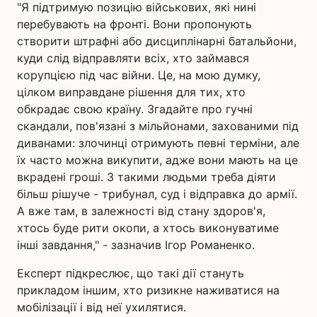
"Я підтримую позицію військових, які нині
перебувають на фронті. Вони пропонують
створити штрафні або дисциплінарні батальйони,
куди слід відправляти всіх, хто займався
корупцією під час війни. Це, на мою думку,
цілком виправдане рішення для тих, хто
обкрадає свою країну. Згадайте про гучні
скандали, пов'язані з мільйонами, захованими під
диванами: злочинці отримують певні терміни, але
їх часто можна викупити, адже вони мають на це
вкрадені гроші. З такими людьми треба діяти
більш рішуче - трибунал, суд і відправка до армії.
А вже там, в залежності від стану здоров'я,
хтось буде рити окопи, а хтось виконуватиме
інші завдання," - зазначив Ігор Романенко.
Експерт підкреслює, що такі дії стануть
прикладом іншим, хто ризикне наживатися на
мобілізації і від неї ухилятися.