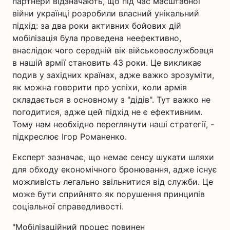
партнери відзначають, що під час масштабної
війни українці розробили власний унікальний
підхід: за два роки активних бойових дій
мобілізація була проведена неефективно,
внаслідок чого середній вік військовослужбовця
в нашій армії становить 43 роки. Це викликає
подив у західних країнах, адже важко зрозуміти,
як можна говорити про успіхи, коли армія
складається в основному з "дідів". Тут важко не
погодитися, адже цей підхід не є ефективним.
Тому нам необхідно переглянути наші стратегії, -
підкреслює Ігор Романенко.
Експерт зазначає, що немає сенсу шукати шляхи
для обходу економічного бронювання, адже існує
можливість легально звільнитися від служби. Це
може бути сприйнято як порушення принципів
соціальної справедливості.
"Мобілізаційний процес повинен