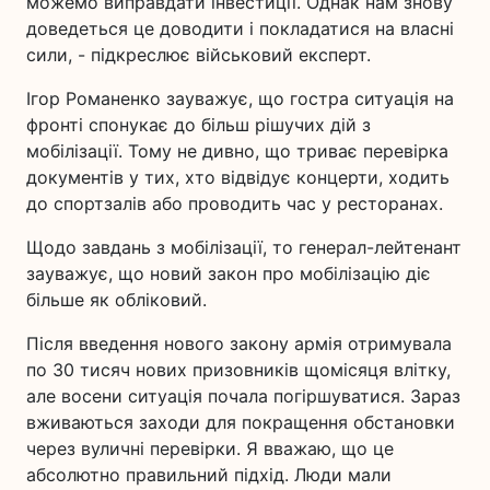
можемо виправдати інвестиції. Однак нам знову
доведеться це доводити і покладатися на власні
сили, - підкреслює військовий експерт.
Ігор Романенко зауважує, що гостра ситуація на
фронті спонукає до більш рішучих дій з
мобілізації. Тому не дивно, що триває перевірка
документів у тих, хто відвідує концерти, ходить
до спортзалів або проводить час у ресторанах.
Щодо завдань з мобілізації, то генерал-лейтенант
зауважує, що новий закон про мобілізацію діє
більше як обліковий.
Після введення нового закону армія отримувала
по 30 тисяч нових призовників щомісяця влітку,
але восени ситуація почала погіршуватися. Зараз
вживаються заходи для покращення обстановки
через вуличні перевірки. Я вважаю, що це
абсолютно правильний підхід. Люди мали