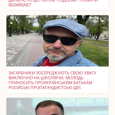
BIGMIR)NET
ЗАГАРБНИКИ ЗОСЕРЕДЖУЮТЬ СВОЮ УВАГУ
ВИКЛЮЧНО НА ШКОЛЯРАХ. МОЛОДЬ
ПРИНОСИТЬ ПРОУКРАЇНСЬКИМ БАТЬКАМ
РОСІЙСЬКІ ПРОПАГАНДИСТСЬКІ ІДЕЇ.