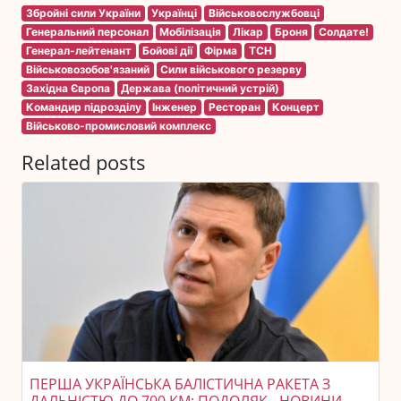
Збройні сили України
Українці
Військовослужбовці
Генеральний персонал
Мобілізація
Лікар
Броня
Солдате!
Генерал-лейтенант
Бойові дії
Фірма
ТСН
Військовозобов'язаний
Сили військового резерву
Західна Європа
Держава (політичний устрій)
Командир підрозділу
Інженер
Ресторан
Концерт
Військово-промисловий комплекс
Related posts
ПЕРША УКРАЇНСЬКА БАЛІСТИЧНА РАКЕТА З
ДАЛЬНІСТЮ ДО 700 КМ: ПОДОЛЯК - НОВИНИ