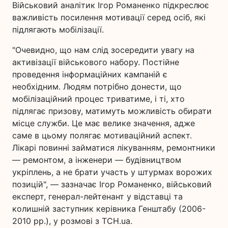
Військовий аналітик Ігор Романенко підкреслює
важливість посилення мотивації серед осіб, які
підлягають мобілізації.
"Очевидно, що нам слід зосередити увагу на
активізації військового набору. Постійне
проведення інформаційних кампаній є
необхідним. Людям потрібно донести, що
мобілізаційний процес триватиме, і ті, хто
підлягає призову, матимуть можливість обирати
місце служби. Це має велике значення, адже
саме в цьому полягає мотиваційний аспект.
Лікарі повинні займатися лікуванням, ремонтники
— ремонтом, а інженери — будівництвом
укріплень, а не брати участь у штурмах ворожих
позицій", — зазначає Ігор Романенко, військовий
експерт, генерал-лейтенант у відставці та
колишній заступник керівника Генштабу (2006-
2010 рр.), у розмові з ТСН.ua.