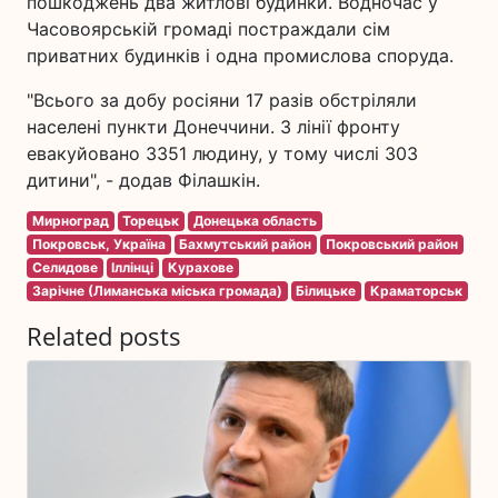
пошкоджень два житлові будинки. Водночас у
Часовоярській громаді постраждали сім
приватних будинків і одна промислова споруда.
"Всього за добу росіяни 17 разів обстріляли
населені пункти Донеччини. З лінії фронту
евакуйовано 3351 людину, у тому числі 303
дитини", - додав Філашкін.
Мирноград
Торецьк
Донецька область
Покровськ, Україна
Бахмутський район
Покровський район
Селидове
Іллінці
Курахове
Зарічне (Лиманська міська громада)
Білицьке
Краматорськ
Related posts