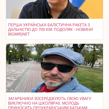
ПЕРША УКРАЇНСЬКА БАЛІСТИЧНА РАКЕТА З
ДАЛЬНІСТЮ ДО 700 КМ: ПОДОЛЯК - НОВИНИ
BIGMIR)NET
ЗАГАРБНИКИ ЗОСЕРЕДЖУЮТЬ СВОЮ УВАГУ
ВИКЛЮЧНО НА ШКОЛЯРАХ. МОЛОДЬ
ПРИНОСИТЬ ПРОУКРАЇНСЬКИМ БАТЬКАМ