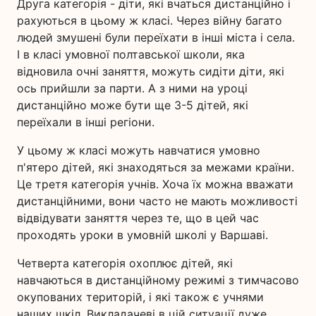
Друга категорія - діти, які вчаться дистанційно і
рахуються в цьому ж класі. Через війну багато
людей змушені були переїхати в інші міста і села.
І в класі умовної полтавської школи, яка
відновила очні заняття, можуть сидіти діти, які
ось прийшли за парти. А з ними на уроці
дистанційно може бути ще 3-5 дітей, які
переїхали в інші регіони.
У цьому ж класі можуть навчатися умовно
п'ятеро дітей, які знаходяться за межами країни.
Це третя категорія учнів. Хоча їх можна вважати
дистанційними, вони часто не мають можливості
відвідувати заняття через те, що в цей час
проходять уроки в умовній школі у Варшаві.
Четверта категорія охоплює дітей, які
навчаються в дистанційному режимі з тимчасово
окупованих територій, і які також є учнями
наших шкіл. Викладачеві в цій ситуації дуже