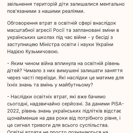
звільнення територій діти залишалися ментально
пов'язаними з нашими реаліями.
Обговорення втрат в освітній сфері внаслідок
масштабної агресії Росії та заплановані зміни в
українських школах під час війни - у бесіді з
заступницею Міністра освіти і науки України
Надією Кузьмичовою.
- Яким чином війна вплинула на освітній рівень
дітей? Чимало з них вимушені залишати заняття
через часті переїзди. Які наслідки це матиме для
їхніх знань та вмінь у майбутньому?
- Наслідки освітніх втрат, які вже бачимо
сьогодні, надзвичайно серйозні. За даними PISA-
2022, рівень знань українських підлітків відстає
щонайменше на два роки від потрібного рівня, і
це сигнал тривоги для всього суспільства.
Освітні втрати не просто позначаються на