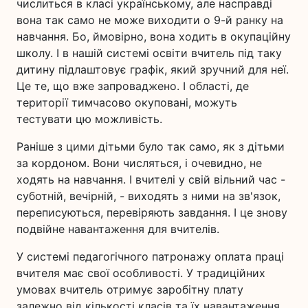
числиться в класі українському, але насправді
вона так само не може виходити о 9-й ранку на
навчання. Бо, ймовірно, вона ходить в окупаційну
школу. І в нашій системі освіти вчитель під таку
дитину підлаштовує графік, який зручний для неї.
Це те, що вже запроваджено. І області, де
території тимчасово окуповані, можуть
тестувати цю можливість.
Раніше з цими дітьми було так само, як з дітьми
за кордоном. Вони числяться, і очевидно, не
ходять на навчання. І вчителі у свій вільний час -
суботній, вечірній, - виходять з ними на зв'язок,
переписуються, перевіряють завдання. І це знову
подвійне навантаження для вчителів.
У системі педагогічного патронажу оплата праці
вчителя має свої особливості. У традиційних
умовах вчитель отримує заробітну плату
залежно від кількості класів та їх навантаження.