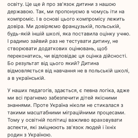
освіту. Це ще й про зв'язок дитини з нашою
державою. Так, ми пропонуємо в чомусь іти на
компроміс. І в основі цього компромісу лежить
довіра. Ми довіряємо французькій, польській,
будь-якій іншій школі, яка поставила оцінку учню.
І радимо зайвий раз не тестувати дитину, не
створювати додаткових оцінювань, щоб
переконатись, чи відповідає ця оцінка дійсності.
Бо результат від цього який? Дитина
відмовляється від навчання не в польській школі,
а в українській.
У наших педагогів, здається, є певна логіка, адже
ми всі прагнемо забезпечити дітей якісними
знаннями. Проте Україна ніколи не стикалася з
такими масштабними міграційними процесами.
Тому у освітній політиці важливо враховувати
аспекти, які зміцнюють зв'язок людей і їхніх
родин з Україною.