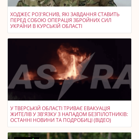
ХОДЖЕС РОЗ'ЯСНИВ, ЯКІ ЗАВДАННЯ СТАВИТЬ
ПЕРЕД СОБОЮ ОПЕРАЦІЯ ЗБРОЙНИХ СИЛ
УКРАЇНИ В КУРСЬКІЙ ОБЛАСТІ
У ТВЕРСЬКІЙ ОБЛАСТІ ТРИВАЄ ЕВАКУАЦІЯ
ЖИТЕЛІВ У ЗВ'ЯЗКУ З НАПАДОМ БЕЗПІЛОТНИКІВ:
ОСТАННІ НОВИНИ ТА ПОДРОБИЦІ (ВІДЕО)