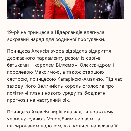
19-річна принцеса з Нідерландів вдягнула
яскравий наряд для родинної прогулянки.
Принцеса Алексія вчора відвідала відкриття
державного парламенту разом із своїми
батьками – королем Віллемом-Олександром і
королевою Максимою, а також старшою
сестрою, принцесою Катаріною-Амалією. Під час
заходу Його Величність король оголосив про
політичні плани нового уряду та бюджетні
прогнози на наступний рік.
Принцеса Алексія вирішила надіти вражаючу
червону сукню з V-подібним вирізом та
плісированим подолом, яка колись належала її