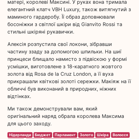
матері, королеві Максині. У руках вона тримала
елегантний клатч VBH Luxury, також витягнутий з
маминого гардеробу. Її образ доповнювали
босоніжки з світлої шкіри від Gianvito Rossi та
стильні шкіряні рукавички.
Алексія розпустила свої локони, зібравши
частину ззаду за допомогою шпильки. На шиї
принцеси блищало намисто з підвіскою у формі
усмішки, виготовлене з 18-каратного жовтого
золота від Rosa de la Cruz London, а її вуха
прикрашали квіткові золоті сережки. Макіяж на її
обличчі був виконаний в природних, ніжних
відтінках.
Ми також демонстрували вам, який
оригінальний наряд обрала королева Максима
для цього заходу.
Нідерланди
Бюджет
Парламент
Золото
Шкіра
Волосся