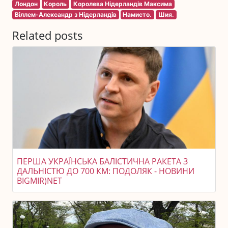
Лондон
Король
Королева Нідерландів Максима
Віллем-Александр з Нідерландів
Намисто.
Шия.
Related posts
ПЕРША УКРАЇНСЬКА БАЛІСТИЧНА РАКЕТА З
ДАЛЬНІСТЮ ДО 700 КМ: ПОДОЛЯК - НОВИНИ
BIGMIR)NET