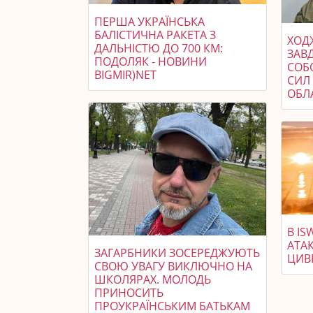
ПЕРША УКРАЇНСЬКА
БАЛІСТИЧНА РАКЕТА З
ХОДЖ
ДАЛЬНІСТЮ ДО 700 КМ:
ЗАВ
ПОДОЛЯК - НОВИНИ
СОБ
BIGMIR)NET
СИЛ 
ОБЛ
В I
АТАК
ЗАГАРБНИКИ ЗОСЕРЕДЖУЮТЬ
ЦИВІ
СВОЮ УВАГУ ВИКЛЮЧНО НА
ШКОЛЯРАХ. МОЛОДЬ
ПРИНОСИТЬ
ПРОУКРАЇНСЬКИМ БАТЬКАМ