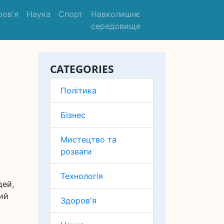
ров'я
Наука
Спорт
Навколишнє
середовище
CATEGORIES
Політика
Бізнес
Мистецтво та
розваги
Технологія
дей,
ний
Здоров'я