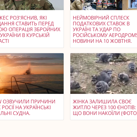
ЕС РОЗ'ЯСНИВ, ЯКІ
НЕЙМОВІРНИЙ СПЛЕСК
ДАННЯ СТАВИТЬ ПЕРЕД
ПОДАТКОВИХ СТАВОК В
ОЮ ОПЕРАЦІЯ ЗБРОЙНИХ
УКРАЇНІ ТА УДАР ПО
УКРАЇНИ В КУРСЬКІЙ
РОСІЙСЬКОМУ АЕРОДРОМ
АСТІ
НОВИНИ НА 10 ЖОВТНЯ.
SW ОЗВУЧИЛИ ПРИЧИНИ
ЖІНКА ЗАЛИШИЛА СВОЄ
 РОСІЇ НА УКРАЇНСЬКІ
ЖИТЛО ЧЕРЕЗ 100 ЄНОТІВ:
ЛЬНІ СУДНА.
ЩО ВОНИ НАКОЇЛИ (ФОТО