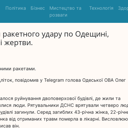
Політика
Бізнес
Мистецтво та
Технологія
Здо
розваги
и ракетного удару по Одещині,
і жертви.
чними ракетами.
літок, повідомив у Telegram голова Одеської ОВА Олег
алося руйнування двоповерхової будівлі, де жили та
нилися люди. Рятувальники ДСНС врятували четверо лю
удівлі загинули. Серед загиблих 43-річна жінка, 22-річ
інка від отриманих травм померла в лікарні. Висловлюю
исав він.