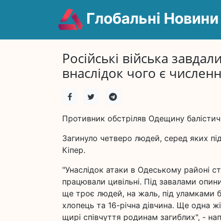
Глобальні Новини
Російські війська завдал
внаслідок чого є численн
Противник обстріляв Одещину балісти
Загинуло четверо людей, серед яких під
Кіпер.
"Унаслідок атаки в Одеському районі ст
працювали цивільні. Під завалами опи
ще троє людей, на жаль, під уламками б
хлопець та 16-річна дівчина. Ще одна ж
щирі співчуття родинам загиблих", - нап