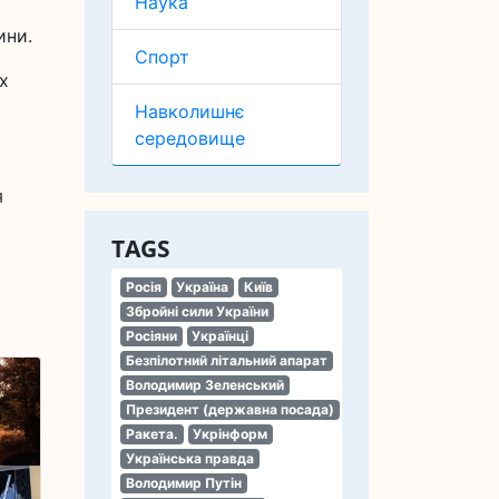
Наука
ини.
Спорт
х
Навколишнє
середовище
я
TAGS
Росія
Україна
Київ
Збройні сили України
Росіяни
Українці
Безпілотний літальний апарат
Володимир Зеленський
Президент (державна посада)
Ракета.
Укрінформ
Українська правда
Володимир Путін