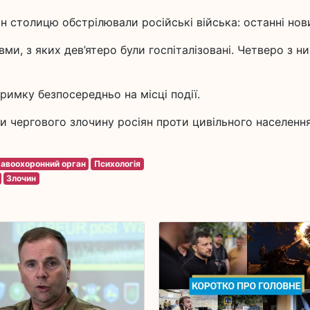
столицю обстрілювали російські війська: останні нов
ми, з яких дев’ятеро були госпіталізовані. Четверо з ни
римку безпосередньо на місці події.
и чергового злочину росіян проти цивільного населенн
авоохоронний орган
Психологія
Злочин