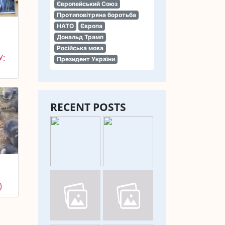
Європейський Союз
Протиповітряна боротьба
НАТО
Європа
Дональд Трамп
Російська мова
У:
Президент України
RECENT POSTS
)