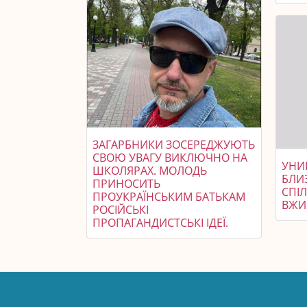
ЗАГАРБНИКИ ЗОСЕРЕДЖУЮТЬ
СВОЮ УВАГУ ВИКЛЮЧНО НА
УНИ
ШКОЛЯРАХ. МОЛОДЬ
БЛИЗ
ПРИНОСИТЬ
СПІ
ПРОУКРАЇНСЬКИМ БАТЬКАМ
ВЖИ
РОСІЙСЬКІ
ПРОПАГАНДИСТСЬКІ ІДЕЇ.