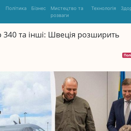
Політика
Бізнес
Мистецтво та
Технологія
Здо
розваги
b 340 та інші: Швеція розширить
Пол