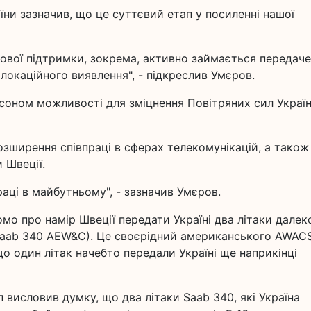
їни зазначив, що це суттєвий етап у посиленні нашої
ькової підтримки, зокрема, активно займається передач
олокаційного виявлення", - підкреслив Умєров.
нсоном можливості для зміцнення Повітряних сил Україн
розширення співпраці в сферах телекомунікацій, а також
 Швеції.
аці в майбутньому", - зазначив Умєров.
омо про намір Швеції передати Україні два літаки далек
Saab 340 AEW&C). Це своєрідний американського AWACS
о один літак начебто передали Україні ще наприкінці
 висловив думку, що два літаки Saab 340, які Україна