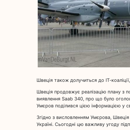
Швеція також долучиться до ІТ-коаліції,
Швеція продовжує реалізацію плану з по
виявлення Saab 340, про що було оголо
Умєров поділився цією інформацією у с
Згідно з висловленням Умєрова, Швеція 
Україні. Сьогодні цю важливу угоду під