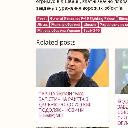
отримує від Швеції, здатні значно покр
завдань з ураження ворожих об'єктів.
Росія
General Dynamics F-16 Fighting Falcon
Війсь
Літак.
Міністр оборони
Швеція
Українське нез
Міністр оборони України
Saab 340
Related posts
ПЕРША УКРАЇНСЬКА
БАЛІСТИЧНА РАКЕТА З
ХОДЖ
ДАЛЬНІСТЮ ДО 700 КМ:
ЗАВ
ПОДОЛЯК - НОВИНИ
СОБ
BIGMIR)NET
СИЛ 
ОБЛ