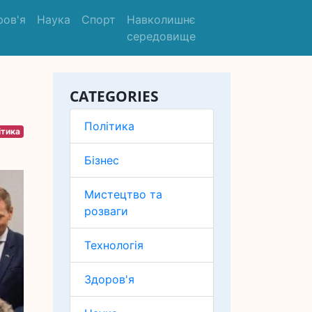
ров'я
Наука
Спорт
Навколишнє
середовище
CATEGORIES
Політика
ітика
Бізнес
Мистецтво та
розваги
Технологія
Здоров'я