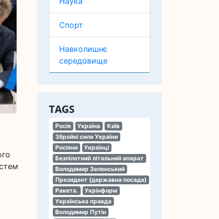
Наука
Спорт
Навколишнє
середовище
TAGS
Росія
Україна
Київ
Збройні сили України
Росіяни
Українці
ого
Безпілотний літальний апарат
устем
Володимир Зеленський
Президент (державна посада)
Ракета.
Укрінформ
Українська правда
Володимир Путін