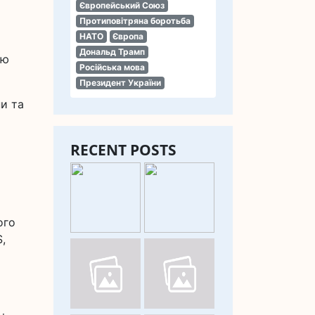
Європейський Союз
Протиповітряна боротьба
НАТО
Європа
Дональд Трамп
ею
Російська мова
Президент України
и та
RECENT POSTS
ого
,