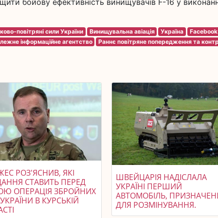
ащити бойову ефективність винищувачів F-16 у виконанн
ково-повітряні сили України
Винищувальна авіація
Україна
Facebook
алежне інформаційне агентство
Раннє повітряне попередження та конт
ЕС РОЗ'ЯСНИВ, ЯКІ
ШВЕЙЦАРІЯ НАДІСЛАЛА
ДАННЯ СТАВИТЬ ПЕРЕД
УКРАЇНІ ПЕРШИЙ
ОЮ ОПЕРАЦІЯ ЗБРОЙНИХ
АВТОМОБІЛЬ, ПРИЗНАЧЕ
УКРАЇНИ В КУРСЬКІЙ
ДЛЯ РОЗМІНУВАННЯ.
АСТІ