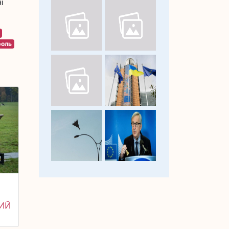
і
роль
НИЙ