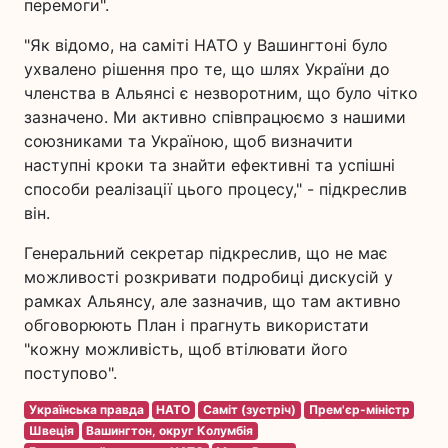
перемоги".
"Як відомо, на саміті НАТО у Вашингтоні було
ухвалено рішення про те, що шлях України до
членства в Альянсі є незворотним, що було чітко
зазначено. Ми активно співпрацюємо з нашими
союзниками та Україною, щоб визначити
наступні кроки та знайти ефективні та успішні
способи реалізації цього процесу," - підкреслив
він.
Генеральний секретар підкреслив, що не має
можливості розкривати подробиці дискусій у
рамках Альянсу, але зазначив, що там активно
обговорюють План і прагнуть використати
"кожну можливість, щоб втілювати його
поступово".
Українська правда
НАТО
Саміт (зустріч)
Прем'єр-міністр
Швеція
Вашингтон, округ Колумбія