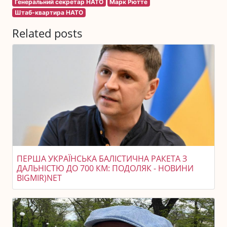
Генеральний секретар НАТО
Марк Рютте
Штаб-квартира НАТО
Related posts
ПЕРША УКРАЇНСЬКА БАЛІСТИЧНА РАКЕТА З
ДАЛЬНІСТЮ ДО 700 КМ: ПОДОЛЯК - НОВИНИ
BIGMIR)NET