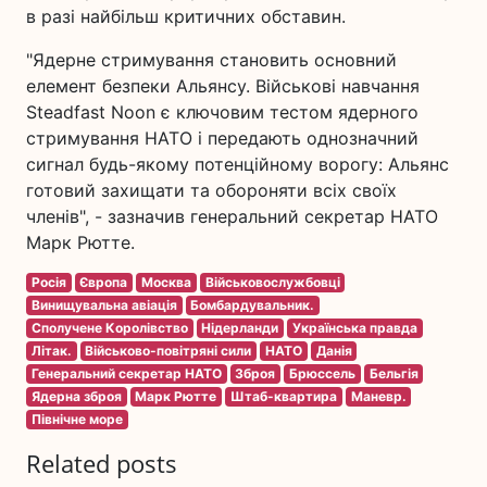
в разі найбільш критичних обставин.
"Ядерне стримування становить основний
елемент безпеки Альянсу. Військові навчання
Steadfast Noon є ключовим тестом ядерного
стримування НАТО і передають однозначний
сигнал будь-якому потенційному ворогу: Альянс
готовий захищати та обороняти всіх своїх
членів", - зазначив генеральний секретар НАТО
Марк Рютте.
Росія
Європа
Москва
Військовослужбовці
Винищувальна авіація
Бомбардувальник.
Сполучене Королівство
Нідерланди
Українська правда
Літак.
Військово-повітряні сили
НАТО
Данія
Генеральний секретар НАТО
Зброя
Брюссель
Бельгія
Ядерна зброя
Марк Рютте
Штаб-квартира
Маневр.
Північне море
Related posts