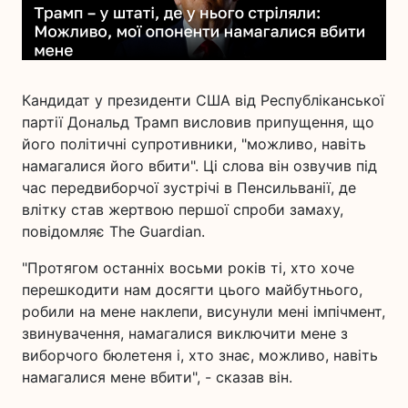
Кандидат у президенти США від Республіканської
партії Дональд Трамп висловив припущення, що
його політичні супротивники, "можливо, навіть
намагалися його вбити". Ці слова він озвучив під
час передвиборчої зустрічі в Пенсильванії, де
влітку став жертвою першої спроби замаху,
повідомляє The Guardian.
"Протягом останніх восьми років ті, хто хоче
перешкодити нам досягти цього майбутнього,
робили на мене наклепи, висунули мені імпічмент,
звинувачення, намагалися виключити мене з
виборчого бюлетеня і, хто знає, можливо, навіть
намагалися мене вбити", - сказав він.