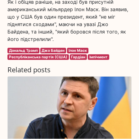
Як і обіцяв раніше, на заході був присутній
американський мільярдер Ілон Маск. Він заявив,
що у США був один президент, який "не міг
піднятися сходами", маючи на увазі Джо
Байдена, та інший, "який боровся після того, як
його підстрелили".
Дональд Трамп
Джо Байден
Ілон Маск
Республіканська партія (США)
Гардіан
Імпічмент
Related posts