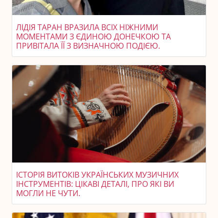
ЛІДІЯ ТАРАН ВРАЗИЛА ВСІХ НІЖНИМИ
МОМЕНТАМИ З ЄДИНОЮ ДОНЕЧКОЮ ТА
ПРИВІТАЛА ЇЇ З ВИЗНАЧНОЮ ПОДІЄЮ.
ІСТОРІЯ ВИТОКІВ УКРАЇНСЬКИХ МУЗИЧНИХ
ІНСТРУМЕНТІВ: ЦІКАВІ ДЕТАЛІ, ПРО ЯКІ ВИ
МОГЛИ НЕ ЧУТИ.