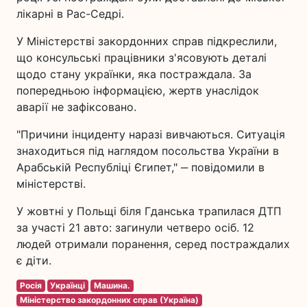
лікарні в Рас-Седрі.
У Міністерстві закордонних справ підкреслили,
що консульські працівники з'ясовують деталі
щодо стану українки, яка постраждала. За
попередньою інформацією, жертв унаслідок
аварії не зафіксовано.
"Причини інциденту наразі вивчаються. Ситуація
знаходиться під наглядом посольства України в
Арабській Республіці Єгипет," ‒ повідомили в
міністерстві.
У жовтні у Польщі біля Гданська трапилася ДТП
за участі 21 авто: загинули четверо осіб. 12
людей отримали поранення, серед постраждалих
є діти.
Росія
Українці
Машина.
Міністерство закордонних справ (Україна)