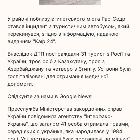
У районі поблизу єгипетського міста Рас-Седр
стався інцидент з туристичним автобусом, який
перекинувся, згідно з інформацією, наданою
виданням "Каїр 24".
Внаслідок ДТП постраждали 31 турист з Росії та
України, троє осіб з Казахстану, троє з
Азербайджану та четверо з Єгипту. Усі вони були
госпіталізовані для отримання медичної
допомоги.
Слідкуйте за нами в Google News!
Пресслужба Міністерства закордонних справ
України повідомила агентству "Інтерфакс-
Україна", що загалом 41 особа отримала травми,
серед яких є українка, яка народилася у 1984
році. Усі постраждалі були доставлені до міської