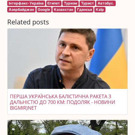
Інтерфакс-Україна
Єгипет
Туризм
Турист
Автобус.
Азербайджан
Google
Казахстан
Гданськ
Каїр
Related posts
ПЕРША УКРАЇНСЬКА БАЛІСТИЧНА РАКЕТА З
ДАЛЬНІСТЮ ДО 700 КМ: ПОДОЛЯК - НОВИНИ
BIGMIR)NET