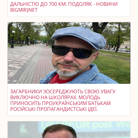
ДАЛЬНІСТЮ ДО 700 КМ: ПОДОЛЯК - НОВИНИ
BIGMIR)NET
ЗАГАРБНИКИ ЗОСЕРЕДЖУЮТЬ СВОЮ УВАГУ
ВИКЛЮЧНО НА ШКОЛЯРАХ. МОЛОДЬ
ПРИНОСИТЬ ПРОУКРАЇНСЬКИМ БАТЬКАМ
РОСІЙСЬКІ ПРОПАГАНДИСТСЬКІ ІДЕЇ.