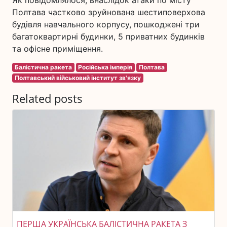
Як повідомлялося, внаслідок атаки по місту
Полтава частково зруйнована шестиповерхова
будівля навчального корпусу, пошкоджені три
багатоквартирні будинки, 5 приватних будинків
та офісне приміщення.
Балістична ракета
Російська імперія
Полтава
Полтавський військовий інститут зв'язку
Related posts
ПЕРША УКРАЇНСЬКА БАЛІСТИЧНА РАКЕТА З