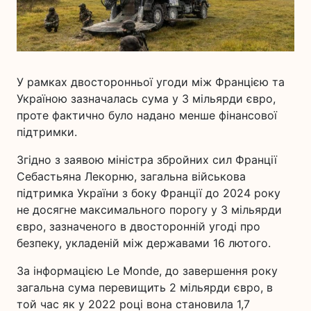
У рамках двосторонньої угоди між Францією та
Україною зазначалась сума у 3 мільярди євро,
проте фактично було надано менше фінансової
підтримки.
Згідно з заявою міністра збройних сил Франції
Себастьяна Лекорню, загальна військова
підтримка України з боку Франції до 2024 року
не досягне максимального порогу у 3 мільярди
євро, зазначеного в двосторонній угоді про
безпеку, укладеній між державами 16 лютого.
За інформацією Le Monde, до завершення року
загальна сума перевищить 2 мільярди євро, в
той час як у 2022 році вона становила 1,7