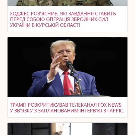
ХОДЖЕС РОЗ'ЯСНИВ, ЯКІ ЗАВДАННЯ СТАВИТЬ
ПЕРЕД СОБОЮ ОПЕРАЦІЯ ЗБРОЙНИХ СИЛ
УКРАЇНИ В КУРСЬКІЙ ОБЛАСТІ
ТРАМП РОЗКРИТИКУВАВ ТЕЛЕКАНАЛ FOX NEWS
У ЗВ'ЯЗКУ З ЗАПЛАНОВАНИМ ІНТЕРВ'Ю З ГАРРІС.