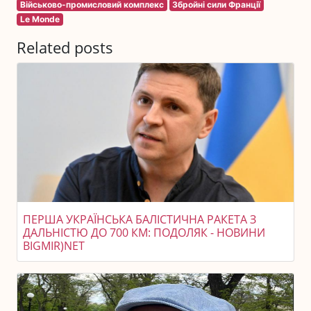
Військово-промисловий комплекс
Збройні сили Франції
Le Monde
Related posts
ПЕРША УКРАЇНСЬКА БАЛІСТИЧНА РАКЕТА З
ДАЛЬНІСТЮ ДО 700 КМ: ПОДОЛЯК - НОВИНИ
BIGMIR)NET