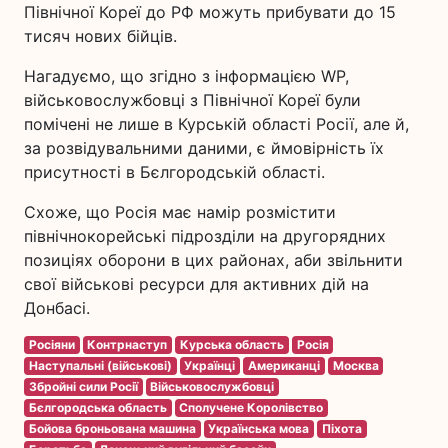
Північної Кореї до РФ можуть прибувати до 15
тисяч нових бійців.
Нагадуємо, що згідно з інформацією WP,
військовослужбовці з Північної Кореї були
помічені не лише в Курській області Росії, але й,
за розвідувальними даними, є ймовірність їх
присутності в Бєлгородській області.
Схоже, що Росія має намір розмістити
північнокорейські підрозділи на другорядних
позиціях оборони в цих районах, аби звільнити
свої військові ресурси для активних дій на
Донбасі.
Росіяни
Контрнаступ
Курська область
Росія
Наступальні (військові)
Українці
Американці
Москва
Збройні сили Росії
Військовослужбовці
Бєлгородська область
Сполучене Королівство
Бойова броньована машина
Українська мова
Піхота