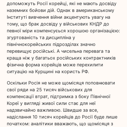
допоможуть Росії корейці, які не мають досвіду
наземних бойови дій. Однак в американському
Інституті вивчення війни акцентують увагу на
тому, що брак досвіду у військових КНДР до
певної міри компенсуєься хорошою організацією:
згуртованість та дисципліна у
північнокорейських підрозділах значно
перевищує російські. А чисельна перевага та
краща ніж у багатьох російських контрактників
фізична форма корейців може перехилити
ситуацію на Курщині на користь РФ.
Оскільки Росія не може щомісяця поповнювати
свої ряди на 25 тисяч військових для
компенсації втрат, підтримка з боку Північної
Кореї у вигляді живої сили стає для неї
надзвичайно важливою. Швидше за все,
надіслання 10 тисяч корейців до Росії буде лише
початком: аналітики вважають, що щомісяця з