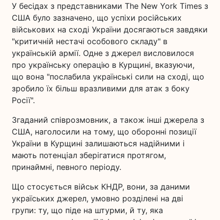
У бесідах з представниками The New York Times з
США було зазначено, що успіхи російських
військових на сході України досягаються завдяки
"критичній нестачі особового складу" в
українській армії. Одне з джерел висловилося
про українську операцію в Курщині, вказуючи,
що вона "послабила українські сили на сході, що
зробило їх більш вразливими для атак з боку
Росії".
Згаданий співрозмовник, а також інші джерела з
США, наголосили на тому, що оборонні позиції
України в Курщині залишаються надійними і
мають потенціал зберігатися протягом,
принаймні, певного періоду.
Що стосується військ КНДР, вони, за даними
україських джерел, умовно розділені на дві
групи: ту, що піде на штурми, й ту, яка