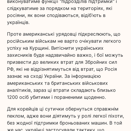
виконуватиме функції "підрозділів підтримки" і
слідкуватиме за порядком на територіях, які
росіяни, як вони сподіваються, відіб'ють в
українців.
Проте американські урядовці підкреслюють, що
російським військам не варто очікувати легкого
успіху на Курщині. Витіснити українських
захисників буде надзвичайно важко, і бої можуть
призвести до великих втрат для Збройних сил
РФ, які не відрізнятимуться від втрат, що Росія
зазнає на сході України. За інформацією
американських та британських військових
аналітиків, зараз ці втрати складають близько
1200 осіб убитими і пораненими щоденно.
Для корейців ці сутички обернуться справжнім
пеклом, адже вони діятимуть у ролі легкої піхоти,
без жодної підтримки броньованих машин. В той
же час, українці застосували тактику, що