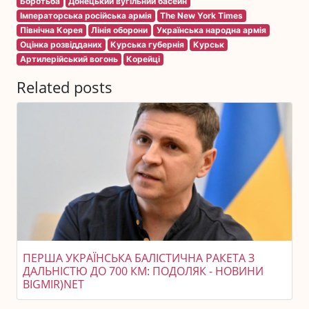
Боротьба
Донецький вугільний басейн
Імператорська російська армія
The New York Times
Північна Корея
Лінія оборони
Українська народна армія
Оцінка розвідданих
Курська губернія
Курськ
Артилерійський вогонь
Корейці
Related posts
ПЕРША УКРАЇНСЬКА БАЛІСТИЧНА РАКЕТА З
ДАЛЬНІСТЮ ДО 700 КМ: ПОДОЛЯК - НОВИНИ
BIGMIR)NET