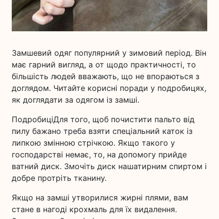
Замшевий одяг популярний у зимовий період. Він
має гарний вигляд, а от щодо практичності, то
більшість людей вважають, що не впораються з
доглядом. Читайте корисні поради у подробицях,
як доглядати за одягом із замші.
ПодробиціДля того, щоб почистити пальто від
пилу бажано треба взяти спеціальний каток із
липкою змінною стрічкою. Якщо такого у
господарстві немає, то, на допомогу прийде
ватний диск. Змочіть диск нашатирним спиртом і
добре протріть тканину.
Якщо на замші утворилися жирні плями, вам
стане в нагоді крохмаль для їх видалення.