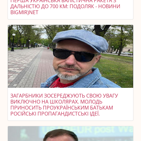
ПЕРША УКРАЇНСЬКА БАЛІСТИЧНА РАКЕТА З
ДАЛЬНІСТЮ ДО 700 КМ: ПОДОЛЯК - НОВИНИ
BIGMIR)NET
ЗАГАРБНИКИ ЗОСЕРЕДЖУЮТЬ СВОЮ УВАГУ
ВИКЛЮЧНО НА ШКОЛЯРАХ. МОЛОДЬ
ПРИНОСИТЬ ПРОУКРАЇНСЬКИМ БАТЬКАМ
РОСІЙСЬКІ ПРОПАГАНДИСТСЬКІ ІДЕЇ.