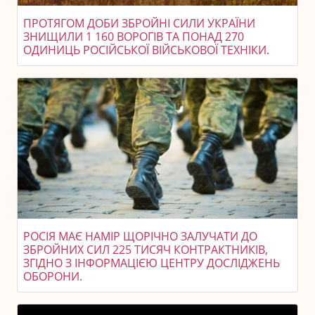
ПРОТЯГОМ ДОБИ ЗБРОЙНІ СИЛИ УКРАЇНИ
ЗНИЩИЛИ 1 160 ВОРОГІВ ТА ПОНАД 270
ОДИНИЦЬ РОСІЙСЬКОЇ ВІЙСЬКОВОЇ ТЕХНІКИ.
РОСІЯ МАЄ НАМІР ЩОРІЧНО ЗАЛУЧАТИ ДО
ЗБРОЙНИХ СИЛ 225 ТИСЯЧ КОНТРАКТНИКІВ,
ЗГІДНО З ІНФОРМАЦІЄЮ ЦЕНТРУ ДОСЛІДЖЕНЬ
ОБОРОНИ.