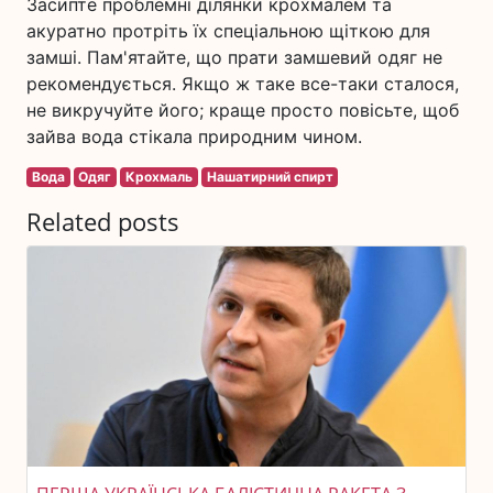
Засипте проблемні ділянки крохмалем та
акуратно протріть їх спеціальною щіткою для
замші. Пам'ятайте, що прати замшевий одяг не
рекомендується. Якщо ж таке все-таки сталося,
не викручуйте його; краще просто повісьте, щоб
зайва вода стікала природним чином.
Вода
Одяг
Крохмаль
Нашатирний спирт
Related posts