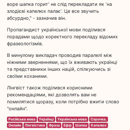
воре шапка горит' не слід перекладати як 'на
злодієві капелюх палає'. Це все звучить
абсурдно," - зазначив він.
Пропагандист української мови поділився
порадами щодо коректного перекладу відомих
фразеологізмів.
В минулому викладач проводив паралелі між
ніжними зверненнями, що їх вживають українці
та представники інших націй, спілкуючись зі
своїми коханими.
Лінгвіст також поділився корисними
рекомендаціями, які дозволять вам не
помилятися щоразу, коли потрібно вжити слово
"онлайн".
Російська мова
Українці
Українська мова
Сорочка.
Онлайн
Лінгвістика
Фраза
Ефір
Шапка
Капелюх