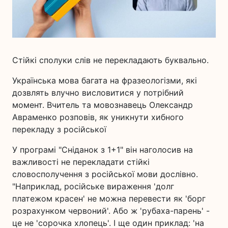
Стійкі сполуки слів не перекладають буквально.
Українська мова багата на фразеологізми, які
дозвлять влучно висловитися у потрібний
момент. Вчитель та мовознавець Олександр
Авраменко розповів, як уникнути хибного
перекладу з російської
У програмі "Сніданок з 1+1" він наголосив на
важливості не перекладати стійкі
словосполучення з російської мови дослівно.
"Наприклад, російське вираження 'долг
платежом красен' не можна перевести як 'борг
розрахунком червоний'. Або ж 'рубаха-парень' -
це не 'сорочка хлопець'. І ще один приклад: 'на