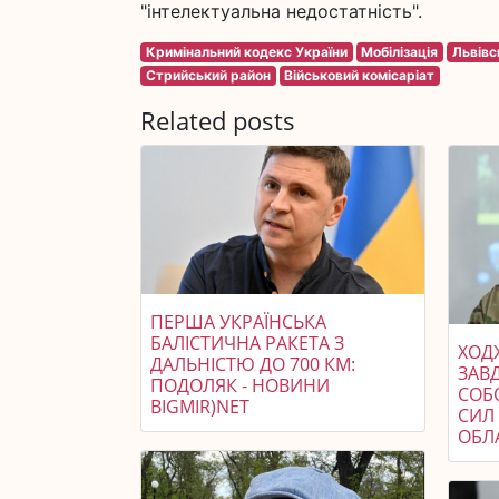
"інтелектуальна недостатність".
Кримінальний кодекс України
Мобілізація
Львівс
Стрийський район
Військовий комісаріат
Related posts
ПЕРША УКРАЇНСЬКА
БАЛІСТИЧНА РАКЕТА З
ХОДЖ
ДАЛЬНІСТЮ ДО 700 КМ:
ЗАВ
ПОДОЛЯК - НОВИНИ
СОБ
BIGMIR)NET
СИЛ 
ОБЛ