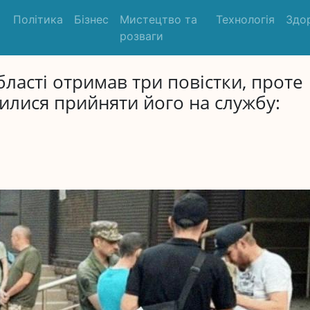
Політика
Бізнес
Мистецтво та
Технологія
Здо
розваги
ласті отримав три повістки, проте
вилися прийняти його на службу: