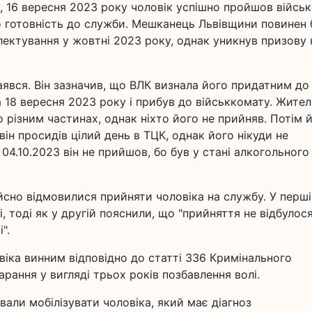
, 16 вересня 2023 року чоловік успішно пройшов війсь
го готовність до служби. Мешканець Львівщини повинен 
лектування у жовтні 2023 року, однак уникнув призову 
аявся. Він зазначив, що ВЛК визнала його придатним до
на 18 вересня 2023 року і прибув до військкомату. Жител
 різним частинах, однак ніхто його не прийняв. Потім 
 він просидів цілий день в ТЦК, однак його нікуди не
 04.10.2023 він не прийшов, бо був у стані алкогольного
ійсно відмовилися прийняти чоловіка на службу. У перш
, тоді як у другій пояснили, що "прийняття не відбулос
".
віка винним відповідно до статті 336 Кримінального
рання у вигляді трьох років позбавлення волі.
вали мобілізувати чоловіка, який має діагноз