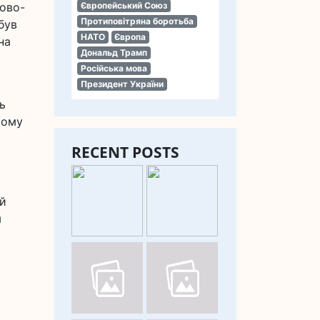
ково-
Європейський Союз
Протиповітряна боротьба
був
НАТО
Європа
на
Дональд Трамп
Російська мова
Президент України
ь
йому
RECENT POSTS
ій
я