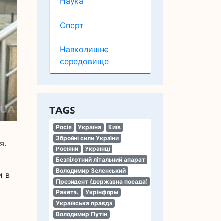
Наука
Спорт
Навколишнє
середовище
TAGS
Росія
Україна
Київ
Збройні сили України
я.
Росіяни
Українці
Безпілотний літальний апарат
Володимир Зеленський
и в
Президент (державна посада)
Ракета.
Укрінформ
Українська правда
Володимир Путін