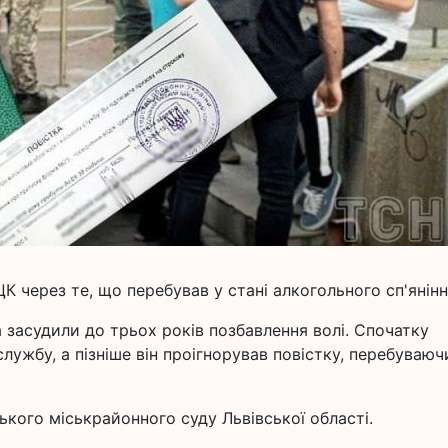
К через те, що перебував у стані алкогольного сп'янінн
а засудили до трьох років позбавлення волі. Спочатку
лужбу, а пізніше він проігнорував повістку, перебуваюч
кого міськрайонного суду Львівської області.