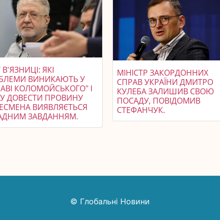
У В'ЯЗНИЦІ: ЯКІ
МІНІСТР ЗАКОРДОННИХ
БЛЕМИ ВИНИКАЮТЬ У
СПРАВ УКРАЇНИ ДМИТРО
РАВІ КОЛОМОЙСЬКОГО" І
КУЛЕБА ЗАЛИШИВ СВОЮ
У ДОВЕСТИ ПРОВИНУ
ПОСАДУ, ПОВІДОМИВ
НЕСМЕНА ВИЯВЛЯЄТЬСЯ
СТЕФАНЧУК.
АДНИМ ЗАВДАННЯМ.
© Глобальні Новини