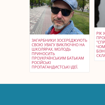
РІК 
ПРО
ЗАГАРБНИКИ ЗОСЕРЕДЖУЮТЬ
"СП
СВОЮ УВАГУ ВИКЛЮЧНО НА
ЧОМ
ШКОЛЯРАХ. МОЛОДЬ
БІЗ
ПРИНОСИТЬ
СКЛ
ПРОУКРАЇНСЬКИМ БАТЬКАМ
РОСІЙСЬКІ
ПРОПАГАНДИСТСЬКІ ІДЕЇ.