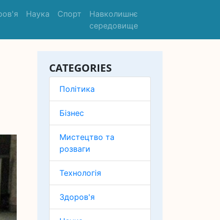
ров'я
Наука
Спорт
Навколишнє
середовище
CATEGORIES
Політика
Бізнес
Мистецтво та
розваги
Технологія
Здоров'я