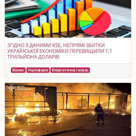
ЗГІДНО З ДАНИМИ KSE, НЕПРЯМІ ЗБИТКИ
УКРАЇНСЬКОЇ ЕКОНОМІКИ ПЕРЕВИЩИЛИ 1,1
ТРИЛЬЙОНА ДОЛАРІВ.
Бізнес
Укрінформ
Енергетична галузь