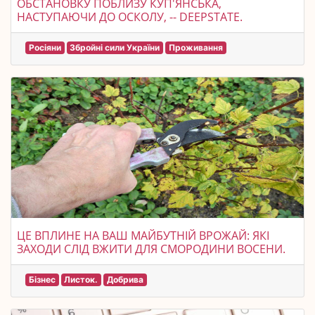
ОБСТАНОВКУ ПОБЛИЗУ КУП'ЯНСЬКА,
НАСТУПАЮЧИ ДО ОСКОЛУ, -- DEEPSTATE.
Росіяни
Збройні сили України
Проживання
ЦЕ ВПЛИНЕ НА ВАШ МАЙБУТНІЙ ВРОЖАЙ: ЯКІ
ЗАХОДИ СЛІД ВЖИТИ ДЛЯ СМОРОДИНИ ВОСЕНИ.
Бізнес
Листок.
Добрива