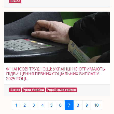
Бізнес
ФІНАНСОВІ ТРУДНОЩІ: УКРАЇНЦІ НЕ ОТРИМАЮТЬ
ПІДВИЩЕННЯ ПЕВНИХ СОЦІАЛЬНИХ ВИПЛАТ У
2025 РОЦІ.
Бізнес
Уряд України
Українська гривня
1
2
3
4
5
6
7
8
9
10