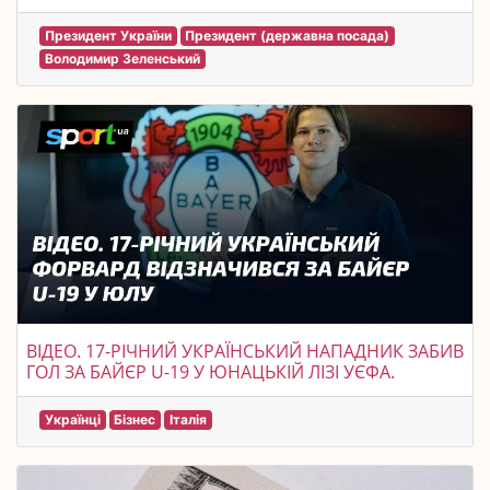
Президент України
Президент (державна посада)
Володимир Зеленський
ВІДЕО. 17-РІЧНИЙ УКРАЇНСЬКИЙ НАПАДНИК ЗАБИВ
ГОЛ ЗА БАЙЄР U-19 У ЮНАЦЬКІЙ ЛІЗІ УЄФА.
Українці
Бізнес
Італія