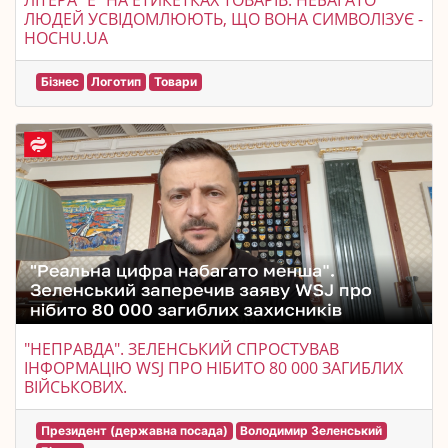
ЛІТЕРА "Е" НА ЕТИКЕТКАХ ТОВАРІВ: НЕБАГАТО
ЛЮДЕЙ УСВІДОМЛЮЮТЬ, ЩО ВОНА СИМВОЛІЗУЄ -
HOCHU.UA
Бізнес
Логотип
Товари
"НЕПРАВДА". ЗЕЛЕНСЬКИЙ СПРОСТУВАВ
ІНФОРМАЦІЮ WSJ ПРО НІБИТО 80 000 ЗАГИБЛИХ
ВІЙСЬКОВИХ.
Президент (державна посада)
Володимир Зеленський