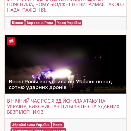
ПОЯСНИЛА, ЧОМУ БЮДЖЕТ НЕ ВИТРИМАЄ ТАКОГО
НАВАНТАЖЕННЯ.
Бізнес
Верховна Рада
Уряд України
В НІЧНИЙ ЧАС РОСІЯ ЗДІЙСНИЛА АТАКУ НА
УКРАЇНУ, ВИКОРИСТАВШИ БІЛЬШЕ СТА УДАРНИХ
БЕЗПІЛОТНИКІВ.
Збройні сили України
Росія
Безпілотний літальний апарат