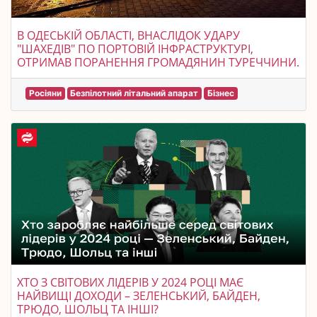
В ОДЕСЬКІЙ ОБЛАСТІ, ВНАСЛІДОК УДАРУ
"ШАХЕДІВ" ПО ПОРТОВІЙ ІНФРАСТРУКТУРІ,
ОТРИМАВ ПОРАНЕННЯ ГРОМАДЯНИН ТУРЕЧЧИНИ.
Росіяни
Безпілотний літальний апарат
Бізнес
ХТО З СВІТОВИХ ЛІДЕРІВ У 2024 РОЦІ МАЄ
НАЙВИЩІ ДОХОДИ – ЗЕЛЕНСЬКИЙ, БАЙДЕН,
ТРЮДО, ШОЛЬЦ ТА ІНШІ?