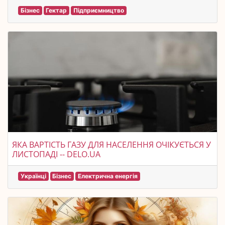
Бізнес
Гектар
Підприємництво
ЯКА ВАРТІСТЬ ГАЗУ ДЛЯ НАСЕЛЕННЯ ОЧІКУЄТЬСЯ У
ЛИСТОПАДІ -- DELO.UA
Українці
Бізнес
Електрична енергія