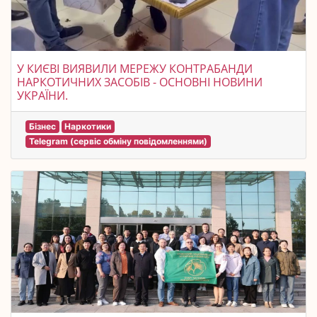
У КИЄВІ ВИЯВИЛИ МЕРЕЖУ КОНТРАБАНДИ
НАРКОТИЧНИХ ЗАСОБІВ - ОСНОВНІ НОВИНИ
УКРАЇНИ.
Бізнес
Наркотики
Telegram (сервіс обміну повідомленнями)