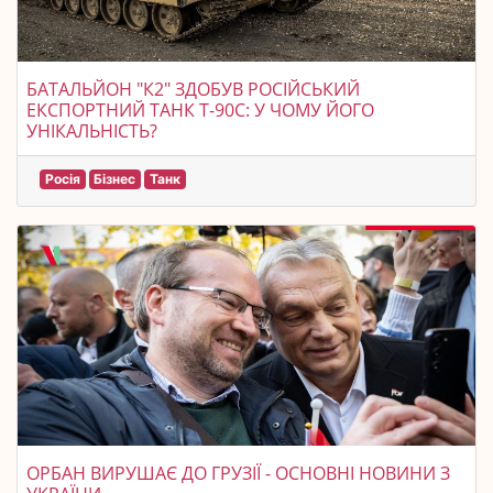
БАТАЛЬЙОН "К2" ЗДОБУВ РОСІЙСЬКИЙ
ЕКСПОРТНИЙ ТАНК Т-90С: У ЧОМУ ЙОГО
УНІКАЛЬНІСТЬ?
Росія
Бізнес
Танк
ОРБАН ВИРУШАЄ ДО ГРУЗІЇ - ОСНОВНІ НОВИНИ З