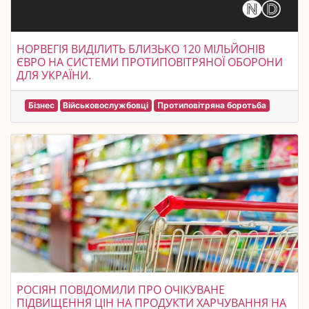
НОРВЕГІЯ ВИДІЛИТЬ БЛИЗЬКО 120 МІЛЬЙОНІВ
ЄВРО НА СИСТЕМИ ПРОТИПОВІТРЯНОЇ ОБОРОНИ
ДЛЯ УКРАЇНИ.
Бізнес
Військовослужбовці
Протиповітряна боротьба
РОСІЯН ПОВІДОМИЛИ ПРО ОЧІКУВАНЕ
ПІДВИЩЕННЯ ЦІН НА ПРОДУКТИ ХАРЧУВАННЯ НА