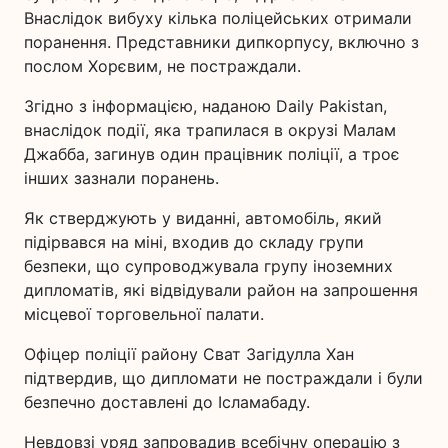
Внаслідок вибуху кілька поліцейських отримали
поранення. Представники дипкорпусу, включно з
послом Хорєвим, не постраждали.
Згідно з інформацією, наданою Daily Pakistan,
внаслідок події, яка трапилася в окрузі Малам
Джабба, загинув один працівник поліції, а троє
інших зазнали поранень.
Як стверджують у виданні, автомобіль, який
підірвався на міні, входив до складу групи
безпеки, що супроводжувала групу іноземних
дипломатів, які відвідували район на запрошення
місцевої торговельної палати.
Офіцер поліції району Сват Загідулла Хан
підтвердив, що дипломати не постраждали і були
безпечно доставлені до Ісламабаду.
Невдовзі уряд запровадив всебічну операцію з