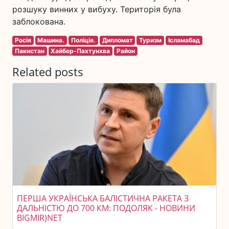
розшуку винних у вибуху. Територія була
заблокована.
Росія
Машина.
Поліція.
Дипломат
Туризм
Ісламабад
Пакистан
Хайбер-Пахтунхва
Район
Related posts
ПЕРША УКРАЇНСЬКА БАЛІСТИЧНА РАКЕТА З
ДАЛЬНІСТЮ ДО 700 КМ: ПОДОЛЯК - НОВИНИ
BIGMIR)NET