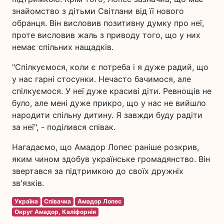
знайомство з дітьми Світлани від її нового
обранця. Він висловив позитивну думку про неї,
проте висловив жаль з приводу того, що у них
немає спільних нащадків.
"Спілкуємося, коли є потреба і я дуже радий, що
у нас гарні стосунки. Нечасто бачимося, але
спілкуємося. У неї дуже красиві діти. Ревнощів не
було, але мені дуже прикро, що у нас не вийшло
народити спільну дитину. Я завжди буду радіти
за неї", - поділився співак.
Нагадаємо, що Амадор Лопес раніше розкрив,
яким чином здобув українське громадянство. Він
звертався за підтримкою до своїх дружніх
зв'язків.
Україна
Співачка
Амадор Лопес
Округ Амадор, Каліфорнія