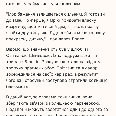
вже потім займатися усиновленням.
"Моє бажання залишається сильним. Я готовий
до змін. По-перше, я мрію придбати власну
квартиру, щоб мати свій дім, а також прагну
знайти дружину, яка буде любити мене та нашу
прекрасну дитину," - поділився Лопес.
Відомо, що знаменитість був у шлюбі зі
Світланою Шпилєвою. Їхнє подружнє життя
тривало 8 років. Розлучення стало наслідком
творчих прагнень обох. Світлана та Амадор
зосередилися на своїх кар'єрах, в результаті
чого їхні стосунки поступово втратили колишню
близькість.
В даний час, за словами танцівника, вони
зберігають зв'язок з колишньою партнеркою.
Іноді вони можуть звертатися один до одного за
підтримкою. Крім того, Лопес зазначив, що має