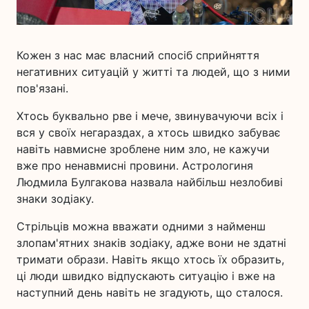
Кожен з нас має власний спосіб сприйняття
негативних ситуацій у житті та людей, що з ними
пов'язані.
Хтось буквально рве і мече, звинувачуючи всіх і
вся у своїх негараздах, а хтось швидко забуває
навіть навмисне зроблене ним зло, не кажучи
вже про ненавмисні провини. Астрологиня
Людмила Булгакова назвала найбільш незлобиві
знаки зодіаку.
Стрільців можна вважати одними з найменш
злопам'ятних знаків зодіаку, адже вони не здатні
тримати образи. Навіть якщо хтось їх образить,
ці люди швидко відпускають ситуацію і вже на
наступний день навіть не згадують, що сталося.