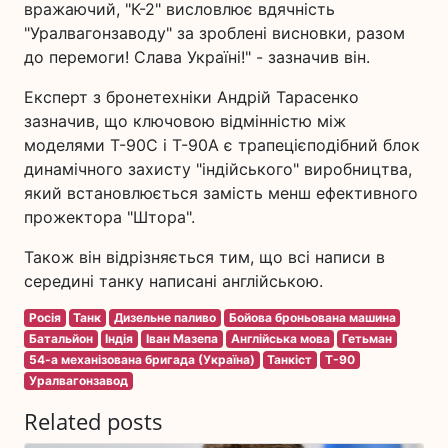
вражаючий, "К-2" висловлює вдячність
"Уралвагонзаводу" за зроблені висновки, разом
до перемоги! Слава Україні!" - зазначив він.
Експерт з бронетехніки Андрій Тарасенко
зазначив, що ключовою відмінністю між
моделями Т-90С і Т-90А є трапецієподібний блок
динамічного захисту "індійського" виробництва,
який встановлюється замість менш ефективного
прожектора "Штора".
Також він відрізняється тим, що всі написи в
середині танку написані англійською.
Росія
Танк
Дизельне паливо
Бойова броньована машина
Батальйон
Індія
Іван Мазепа
Англійська мова
Гетьман
54-а механізована бригада (Україна)
Танкіст
T-90
Уралвагонзавод
Related posts