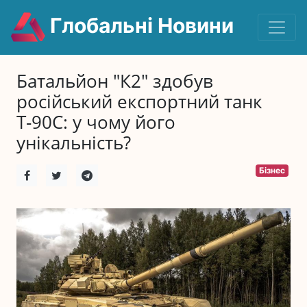
Глобальні Новини
Батальйон "К2" здобув
російський експортний танк
Т-90С: у чому його
унікальність?
Бізнес