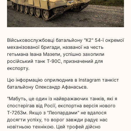
Військовослужбовці батальйону "К2" 54-ї окремої
механізованої бригади, названої на честь
гетьмана Івана Мазепи, успішно захопили
російський танк Т-90С, призначений для
експорту.
Цю інформацію оприлюднив в Instagram танкіст
батальйону Олександр Афанасьєв.
"Мабуть, це один із найвражаючих танків, які я
спостерігав від Росії, експортна версія нового
Т-72б3м. Якщо з "Леопардами" не вдалося
досягти успіху, то ворог завжди радує нас
новітньою технікою. Цей трофей дійсно