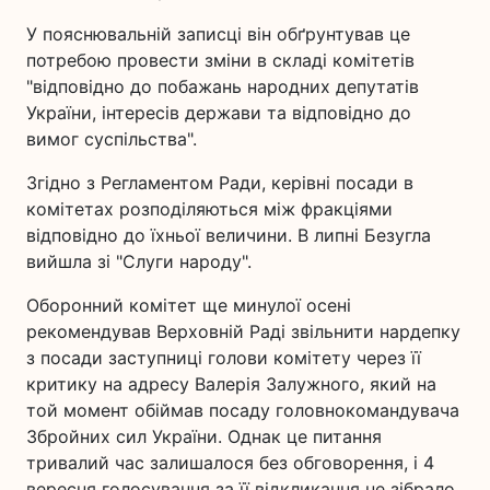
У пояснювальній записці він обґрунтував це
потребою провести зміни в складі комітетів
"відповідно до побажань народних депутатів
України, інтересів держави та відповідно до
вимог суспільства".
Згідно з Регламентом Ради, керівні посади в
комітетах розподіляються між фракціями
відповідно до їхньої величини. В липні Безугла
вийшла зі "Слуги народу".
Оборонний комітет ще минулої осені
рекомендував Верховній Раді звільнити нардепку
з посади заступниці голови комітету через її
критику на адресу Валерія Залужного, який на
той момент обіймав посаду головнокомандувача
Збройних сил України. Однак це питання
тривалий час залишалося без обговорення, і 4
вересня голосування за її відкликання не зібрало