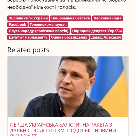
необхідної кількості голосів.
Збройні сили України
Національна безпека
Верховна Рада
Facebook
Головнокомандувач
Слуга народу (політична партія)
Народний депутат України
Депутат парламенту
Оцінка розвідданих
Давид Арахамія
Related posts
ПЕРША УКРАЇНСЬКА БАЛІСТИЧНА РАКЕТА З
ДАЛЬНІСТЮ ДО 700 КМ: ПОДОЛЯК - НОВИНИ