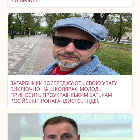
BIGMIR)NET
ЗАГАРБНИКИ ЗОСЕРЕДЖУЮТЬ СВОЮ УВАГУ
ВИКЛЮЧНО НА ШКОЛЯРАХ. МОЛОДЬ
ПРИНОСИТЬ ПРОУКРАЇНСЬКИМ БАТЬКАМ
РОСІЙСЬКІ ПРОПАГАНДИСТСЬКІ ІДЕЇ.