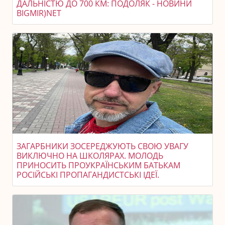
ДАЛЬНІСТЮ ДО 700 КМ: ПОДОЛЯК - НОВИНИ
BIGMIR)NET
ЗАГАРБНИКИ ЗОСЕРЕДЖУЮТЬ СВОЮ УВАГУ
ВИКЛЮЧНО НА ШКОЛЯРАХ. МОЛОДЬ
ПРИНОСИТЬ ПРОУКРАЇНСЬКИМ БАТЬКАМ
РОСІЙСЬКІ ПРОПАГАНДИСТСЬКІ ІДЕЇ.