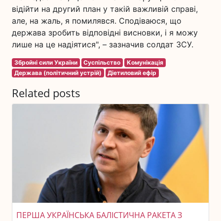
відійти на другий план у такій важливій справі,
але, на жаль, я помилявся. Сподіваюся, що
держава зробить відповідні висновки, і я можу
лише на це надіятися", – зазначив солдат ЗСУ.
Збройні сили України
Суспільство
Комунікація
Держава (політичний устрій)
Діетиловий ефір
Related posts
ПЕРША УКРАЇНСЬКА БАЛІСТИЧНА РАКЕТА З