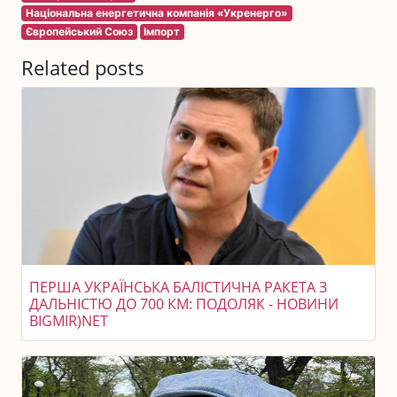
Національна енергетична компанія «Укренерго»
Європейський Союз
Імпорт
Related posts
ПЕРША УКРАЇНСЬКА БАЛІСТИЧНА РАКЕТА З
ДАЛЬНІСТЮ ДО 700 КМ: ПОДОЛЯК - НОВИНИ
BIGMIR)NET