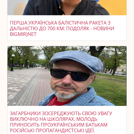
ПЕРША УКРАЇНСЬКА БАЛІСТИЧНА РАКЕТА З
ДАЛЬНІСТЮ ДО 700 КМ: ПОДОЛЯК - НОВИНИ
BIGMIR)NET
ЗАГАРБНИКИ ЗОСЕРЕДЖУЮТЬ СВОЮ УВАГУ
ВИКЛЮЧНО НА ШКОЛЯРАХ. МОЛОДЬ
ПРИНОСИТЬ ПРОУКРАЇНСЬКИМ БАТЬКАМ
РОСІЙСЬКІ ПРОПАГАНДИСТСЬКІ ІДЕЇ.