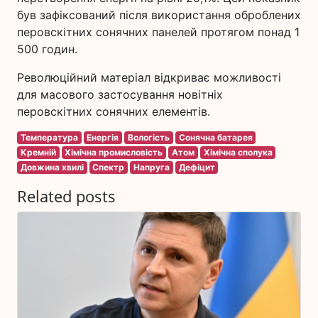
був зафіксований після використання оброблених
перовскітних сонячних панелей протягом понад 1
500 годин.
Революційний матеріал відкриває можливості
для масового застосування новітніх
перовскітних сонячних елементів.
Температура
Енергія
Вологість
Сонячна батарея
Кремній
Хімічна промисловість
Атом
Хімічна сполука
Довжина хвилі
Спектр
Напруга
Дефіцит
Related posts