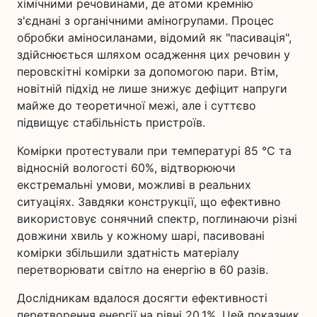
хімічними речовинами, де атоми кремнію
з'єднані з органічними аміногрупами. Процес
обробки аміносиланами, відомий як "пасивація",
здійснюється шляхом осадження цих речовин у
перовскітні комірки за допомогою пари. Втім,
новітній підхід не лише знижує дефіцит напруги
майже до теоретичної межі, але і суттєво
підвищує стабільність пристроїв.
Комірки протестували при температурі 85 °C та
відносній вологості 60%, відтворюючи
екстремальні умови, можливі в реальних
ситуаціях. Завдяки конструкції, що ефективно
використовує сонячний спектр, поглинаючи різні
довжини хвиль у кожному шарі, пасивовані
комірки збільшили здатність матеріалу
перетворювати світло на енергію в 60 разів.
Дослідникам вдалося досягти ефективності
перетворення енергії на рівні 20,1%. Цей показник