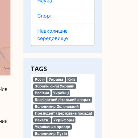
Наука
Спорт
Навколишнє
середовище
TAGS
Росія
Україна
Київ
Збройні сили України
іля
Росіяни
Українці
Безпілотний літальний апарат
Володимир Зеленський
Президент (державна посада)
Ракета.
Укрінформ
ник
Українська правда
Володимир Путін