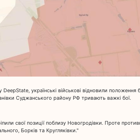
у DeepState, українські військові відновили положення б
ванівки Суджанського району РФ тривають важкі бої.
ріпили свої позиції поблизу Новогродівки. Проте против
льного, Борків та Кругляківки."