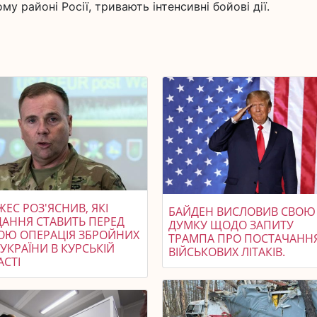
у районі Росії, тривають інтенсивні бойові дії.
ЕС РОЗ'ЯСНИВ, ЯКІ
БАЙДЕН ВИСЛОВИВ СВОЮ
ДАННЯ СТАВИТЬ ПЕРЕД
ДУМКУ ЩОДО ЗАПИТУ
ОЮ ОПЕРАЦІЯ ЗБРОЙНИХ
ТРАМПА ПРО ПОСТАЧАНН
УКРАЇНИ В КУРСЬКІЙ
ВІЙСЬКОВИХ ЛІТАКІВ.
АСТІ