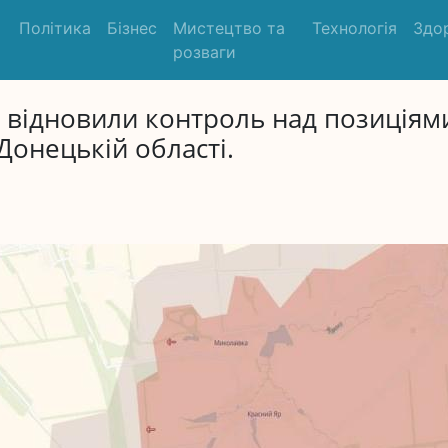
Політика
Бізнес
Мистецтво та
Технологія
Здо
розваги
 відновили контроль над позиціям
Донецькій області.