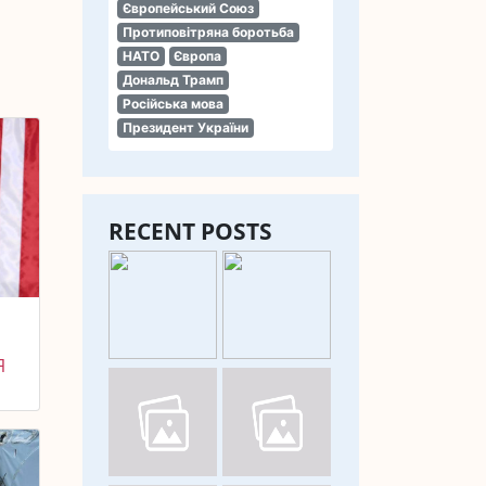
Європейський Союз
Протиповітряна боротьба
НАТО
Європа
Дональд Трамп
Російська мова
Президент України
RECENT POSTS
Я