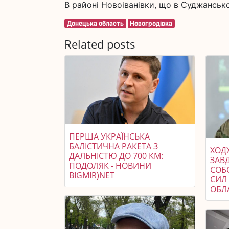
В районі Новоіванівки, що в Суджанськом
Донецька область
Новогродівка
Related posts
ПЕРША УКРАЇНСЬКА
БАЛІСТИЧНА РАКЕТА З
ХОДЖ
ДАЛЬНІСТЮ ДО 700 КМ:
ЗАВ
ПОДОЛЯК - НОВИНИ
СОБ
BIGMIR)NET
СИЛ 
ОБЛ