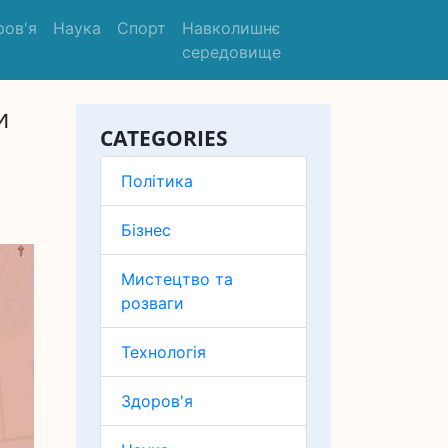
ров'я
Наука
Спорт
Навколишнє
середовище
и
CATEGORIES
Політика
Бізнес
Мистецтво та
розваги
Технологія
Здоров'я