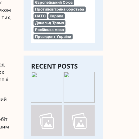
х
Європейський Союз
буком
Протиповітряна боротьба
НАТО
Європа
 тих,
Дональд Трамп
Російська мова
Президент України
ед
RECENT POSTS
ох
рпні
ний
біт
ивим