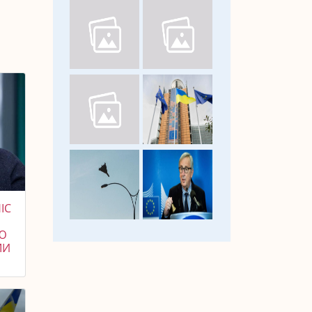
ІС
Ю
МИ