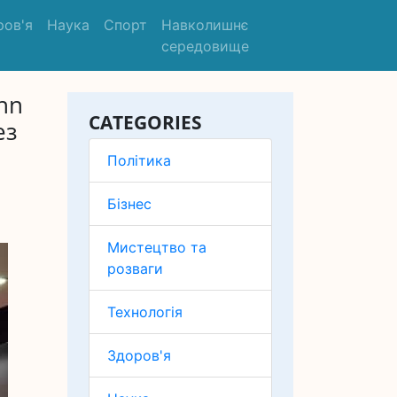
ров'я
Наука
Спорт
Навколишнє
середовище
hn
CATEGORIES
ез
Політика
Бізнес
Мистецтво та
розваги
Технологія
Здоров'я