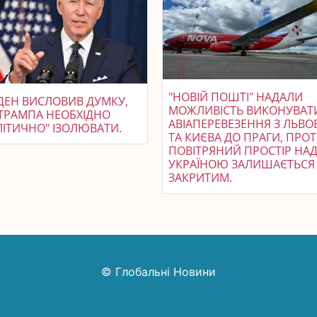
"НОВІЙ ПОШТІ" НАДАЛИ
ДЕН ВИСЛОВИВ ДУМКУ,
МОЖЛИВІСТЬ ВИКОНУВАТ
ТРАМПА НЕОБХІДНО
АВІАПЕРЕВЕЗЕННЯ З ЛЬВО
ЛІТИЧНО" ІЗОЛЮВАТИ.
ТА КИЄВА ДО ПРАГИ, ПРОТ
ПОВІТРЯНИЙ ПРОСТІР НА
УКРАЇНОЮ ЗАЛИШАЄТЬСЯ
ЗАКРИТИМ.
© Глобальні Новини