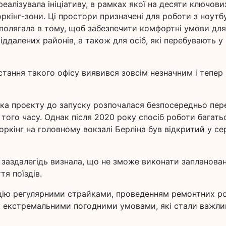
еалізувала ініціативу, в рамках якої на десяти ключови
оркінг-зони. Ці простори призначені для роботи з ноут
 полягала в тому, щоб забезпечити комфортні умови для
ддалених районів, а також для осіб, які перебувають у
стання такого офісу виявився зовсім незначним і тепер
овка проєкту до запуску розпочалася безпосередньо пер
того часу. Однак після 2020 року спосіб роботи багать
ркінг на головному вокзалі Берліна був відкритий у се
 заздалегідь визнала, що не зможе виконати запланова
тя поїздів.
ацію регулярними страйками, проведенням ремонтних ро
ж екстремальними погодними умовами, які стали важл