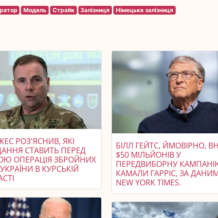
ратор
Модель
Страйк
Залізниця
Німецька залізниця
ЕС РОЗ'ЯСНИВ, ЯКІ
БІЛЛ ГЕЙТС, ЙМОВІРНО, ВН
ДАННЯ СТАВИТЬ ПЕРЕД
$50 МІЛЬЙОНІВ У
ОЮ ОПЕРАЦІЯ ЗБРОЙНИХ
ПЕРЕДВИБОРНУ КАМПАНІ
УКРАЇНИ В КУРСЬКІЙ
КАМАЛИ ГАРРІС, ЗА ДАНИ
АСТІ
NEW YORK TIMES.