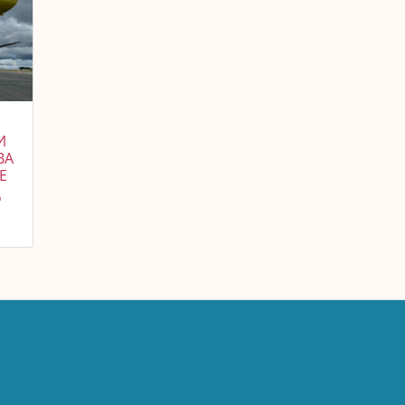
И
ВА
Е
Д