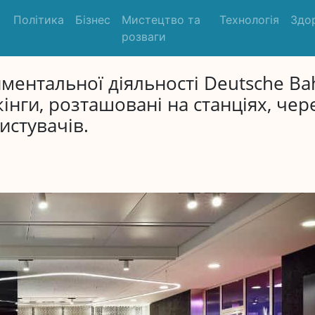
Політика
Бізнес
Мистецтво та
Технологія
Здо
розваги
иментальної діяльності Deutsche Ba
нги, розташовані на станціях, чер
истувачів.