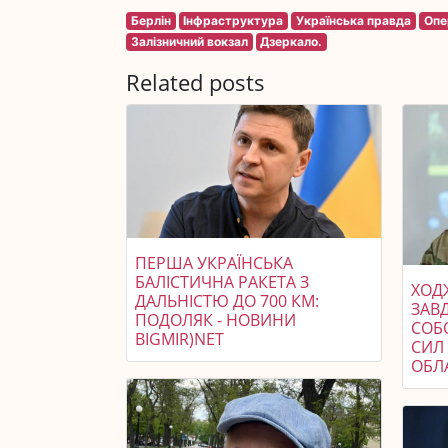
Берлін
Інфраструктура
Українська правда
Опе
Залізничний вокзал
Дзеркало.
Related posts
ПЕРША УКРАЇНСЬКА
БАЛІСТИЧНА РАКЕТА З
ХОДЖ
ДАЛЬНІСТЮ ДО 700 КМ:
ЗАВ
ПОДОЛЯК - НОВИНИ
СОБ
BIGMIR)NET
СИЛ 
ОБЛ