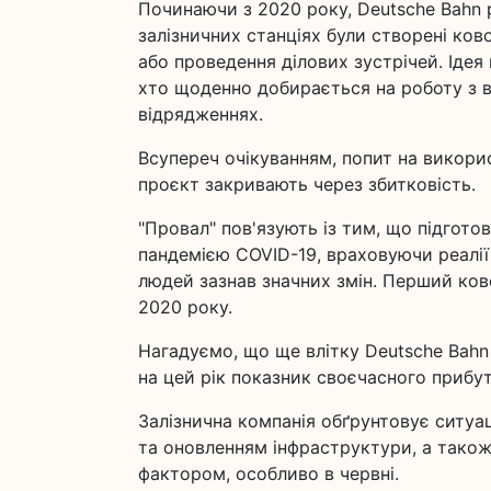
Починаючи з 2020 року, Deutsche Bahn р
залізничних станціях були створені ков
або проведення ділових зустрічей. Ідея
хто щоденно добирається на роботу з ві
відрядженнях.
Всупереч очікуванням, попит на викори
проєкт закривають через збитковість.
"Провал" пов'язують із тим, що підгот
пандемією COVID-19, враховуючи реалії 
людей зазнав значних змін. Перший ково
2020 року.
Нагадуємо, що ще влітку Deutsche Bahn
на цей рік показник своєчасного прибут
Залізнична компанія обґрунтовує ситу
та оновленням інфраструктури, а тако
фактором, особливо в червні.