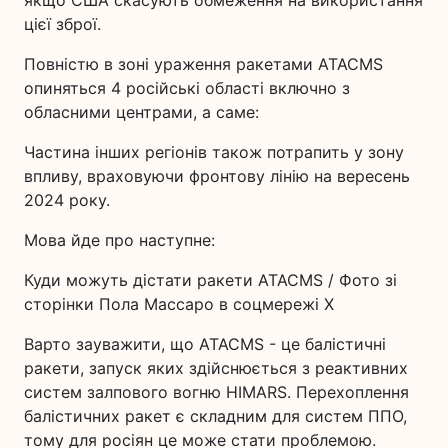
якщо США скасують обмеження на використання
цієї зброї.
Повністю в зоні ураження ракетами ATACMS
опиняться 4 російські області включно з
обласними центрами, а саме:
Частина інших регіонів також потрапить у зону
впливу, враховуючи фронтову лінію на вересень
2024 року.
Мова йде про наступне:
Куди можуть дістати ракети ATACMS / Фото зі
сторінки Пола Массаро в соцмережі Х
Варто зауважити, що ATACMS - це балістичні
ракети, запуск яких здійснюється з реактивних
систем залпового вогню HIMARS. Перехоплення
балістичних ракет є складним для систем ППО,
тому для росіян це може стати проблемою.