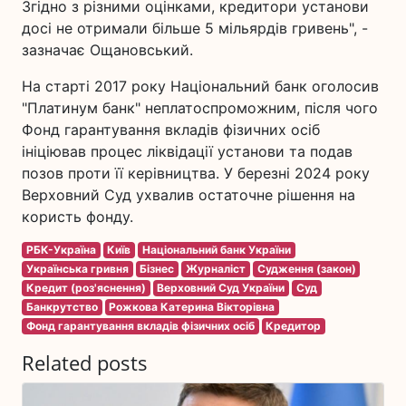
Згідно з різними оцінками, кредитори установи
досі не отримали більше 5 мільярдів гривень", -
зазначає Ощановський.
На старті 2017 року Національний банк оголосив
"Платинум банк" неплатоспроможним, після чого
Фонд гарантування вкладів фізичних осіб
ініціював процес ліквідації установи та подав
позов проти її керівництва. У березні 2024 року
Верховний Суд ухвалив остаточне рішення на
користь фонду.
РБК-Україна
Київ
Національний банк України
Українська гривня
Бізнес
Журналіст
Судження (закон)
Кредит (роз'яснення)
Верховний Суд України
Суд
Банкрутство
Рожкова Катерина Вікторівна
Фонд гарантування вкладів фізичних осіб
Кредитор
Related posts