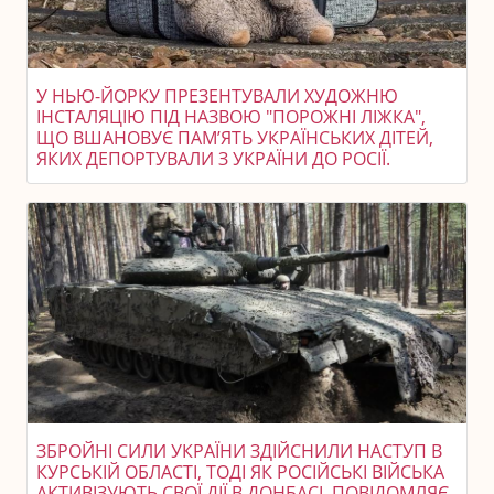
У НЬЮ-ЙОРКУ ПРЕЗЕНТУВАЛИ ХУДОЖНЮ
ІНСТАЛЯЦІЮ ПІД НАЗВОЮ "ПОРОЖНІ ЛІЖКА",
ЩО ВШАНОВУЄ ПАМ’ЯТЬ УКРАЇНСЬКИХ ДІТЕЙ,
ЯКИХ ДЕПОРТУВАЛИ З УКРАЇНИ ДО РОСІЇ.
ЗБРОЙНІ СИЛИ УКРАЇНИ ЗДІЙСНИЛИ НАСТУП В
КУРСЬКІЙ ОБЛАСТІ, ТОДІ ЯК РОСІЙСЬКІ ВІЙСЬКА
АКТИВІЗУЮТЬ СВОЇ ДІЇ В ДОНБАСІ, ПОВІДОМЛЯЄ