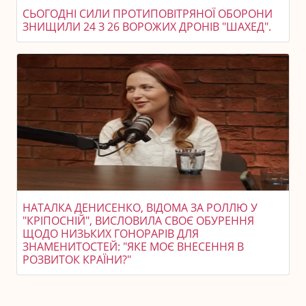
СЬОГОДНІ СИЛИ ПРОТИПОВІТРЯНОЇ ОБОРОНИ
ЗНИЩИЛИ 24 З 26 ВОРОЖИХ ДРОНІВ "ШАХЕД".
НАТАЛКА ДЕНИСЕНКО, ВІДОМА ЗА РОЛЛЮ У
"КРІПОСНІЙ", ВИСЛОВИЛА СВОЄ ОБУРЕННЯ
ЩОДО НИЗЬКИХ ГОНОРАРІВ ДЛЯ
ЗНАМЕНИТОСТЕЙ: "ЯКЕ МОЄ ВНЕСЕННЯ В
РОЗВИТОК КРАЇНИ?"