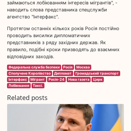
займаються лобіюванням інтересів мігрантів", -
наводить слова представника спецслужби
агентство "Інтерфакс".
Протягом останніх кількох років Росія постійно
проводить висилки дипломатичних
представників з ряду західних держав. Як
правило, подібні кроки призводять до взаємних
відповідних заходів.
Федеральна служба безпеки
Росія
Москва
Сполучене Королівство
Дипломат
Громадський транспорт
Інтерфакс
Мігрант
Росія-24
Нова газета
Цирк
Лобіювання
Таксі.
Related posts