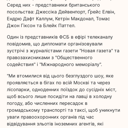
Серед них - представники британського
посольства: Джессіка Дейвенпорт, Ґрейс Елвін,
Ендрю Дафт Каллум, Кетрін Макдонал, Томас
Джон Гіксон та Блейк Паттел.
Один із представників ФСБ в ефірі телеканалу
повідомив, що дипломати організовували
зустрічі з журналістами газети "Новая газета" та
правозахисниками з "Общественного
содействия" і "Міжнародного меморіалу".
"Ми втомилися від цього безглуздого шоу, яке
проявляється в бігах по всій Москві та через
лісопарки, одноденних поїздок до сусідніх міст,
щоб всього лише посидіти на лавці в холодну
погоду, або численних пересадок в
громадському транспорті та таксі, щоб уникнути
уваги правоохоронних органів під час
відвідування зльотів іноземних агентів, які