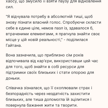
хаосу, що змусило її взяти паузу для відновлення
сил.
"Я відчувала потребу в абсолютній тиші, щоб
знову пізнати власний голос. Спробуючи скласти
себе в єдине ціле, немов пазл із, здавалося б,
втраченими елементами, я прагнула знайти своє
місце у цій новій реальності," - поділилася
Гайтана.
Вона зазначила, що приблизно сім років
відпочивала від кар'єри, використавши цей час
для того, щоб знайти в собі ресурси для
підтримки своїх близьких і стати опорою для
доньки.
Співачка зізналася, що її охоплювали страх і
безпорадність через нездатність захистити
близьких, але тиша допомогла їй зцілитися і
повернула бажання жити та творити.