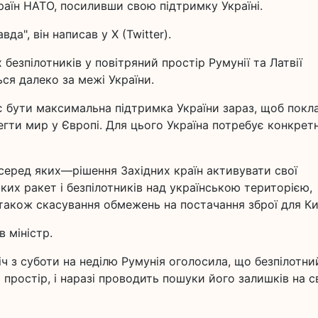
країн НАТО, посиливши свою підтримку Україні.
а", він написав у X (Twitter).
безпілотників у повітряний простір Румунії та Латвії
ся далеко за межі України.
є бути максимальна підтримка України зараз, щоб покл
регти мир у Європі. Для цього Україна потребує конкрет
 серед яких—рішення Західних країн активувати свої
их ракет і безпілотників над українською територією,
 також скасування обмежень на постачання зброї для Ки
 міністр.
іч з суботи на неділю Румунія оголосила, що безпілотни
 простір, і наразі проводить пошуки його залишків на с