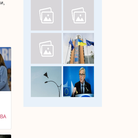
и,
ДВА