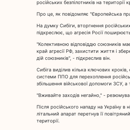
російських безпілотників на території 
Про це, як повідомляє "Європейська правд
На думку Сибіги, вторгнення російських 
підкреслює, що агресія Росії поширюєть
"Колективною відповіддю союзників ма
край агресії РФ, захистити життя і збе
дій союзників", - підкреслив він.
Сибіга виділив кілька ключових кроків,
системи ППО для перехоплення російськ
збільшення військової допомоги ЗСУ, а
"Вживайте заходів негайно," - резюмував
Після російського нападу на Україну в н
літальний апарат перетнув її повітряний
території.