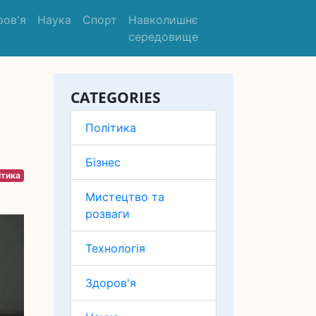
ров'я
Наука
Спорт
Навколишнє
середовище
CATEGORIES
Політика
Бізнес
ітика
Мистецтво та
розваги
Технологія
Здоров'я