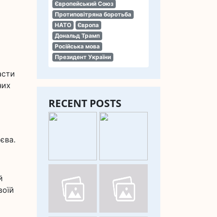
Європейський Союз
Протиповітряна боротьба
НАТО
Європа
Дональд Трамп
Російська мова
Президент України
асти
них
RECENT POSTS
єва.
й
воїй