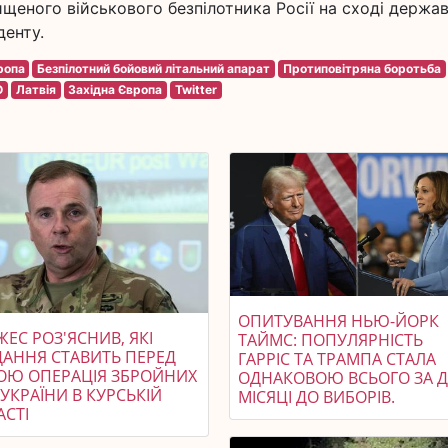
щеного військового безпілотника Росії на сході держав
денту.
ропа
Безпілотний бойовий літальний апарат
Протиповітряна боротьба
О
Латвія
Західна Європа
Twitter
ОПИТУВАННЯ НЬЮ-ЙОРК
ЕС РОЗ'ЯСНИВ, ЯКІ
ТАЙМС: ПОПУЛЯРНІСТЬ
ДАННЯ СТАВИТЬ ПЕРЕД
ГАРРІС ТА ТРАМПА СТАЛА
ОЮ ОПЕРАЦІЯ ЗБРОЙНИХ
ОДНАКОВОЮ ВСЬОГО ЗА 
УКРАЇНИ В КУРСЬКІЙ
МІСЯЦІ ДО ВИБОРІВ.
АСТІ