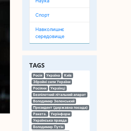
Наука
Спорт
Навколишнє
середовище
TAGS
Росія
Україна
Київ
Збройні сили України
Росіяни
Українці
Безпілотний літальний апарат
Володимир Зеленський
Президент (державна посада)
Ракета.
Укрінформ
Українська правда
Володимир Путін