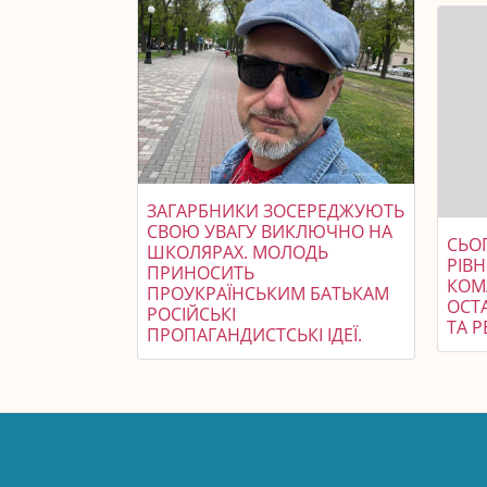
ЗАГАРБНИКИ ЗОСЕРЕДЖУЮТЬ
СВОЮ УВАГУ ВИКЛЮЧНО НА
СЬОГ
ШКОЛЯРАХ. МОЛОДЬ
РІВ
ПРИНОСИТЬ
КОМА
ПРОУКРАЇНСЬКИМ БАТЬКАМ
ОСТ
РОСІЙСЬКІ
ТА Р
ПРОПАГАНДИСТСЬКІ ІДЕЇ.