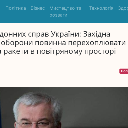
Політика
Бізнес
Мистецтво та
Технологія
Здо
розваги
донних справ України: Західна
ї оборони повинна перехоплювати
а ракети в повітряному просторі
Пол