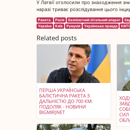
У Латвії оголосили про знаходження зни
наразі триває розслідування цього інци
Ракета.
Росія
Безпілотний літальний апарат
Єв
Україна
Київ
Румунія
Українська правда
НАТ
Related posts
ПЕРША УКРАЇНСЬКА
БАЛІСТИЧНА РАКЕТА З
ХОДЖ
ДАЛЬНІСТЮ ДО 700 КМ:
ЗАВ
ПОДОЛЯК - НОВИНИ
СОБ
BIGMIR)NET
СИЛ 
ОБЛ