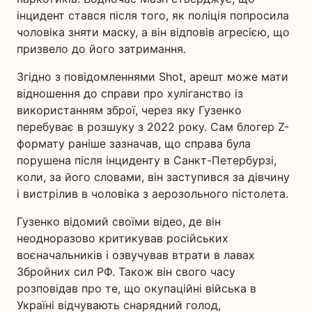
інцидент стався після того, як поліція попросила
чоловіка зняти маску, а він відповів агресією, що
призвело до його затримання.
Згідно з повідомленнями Shot, арешт може мати
відношення до справи про хуліганство із
використанням зброї, через яку Гузенко
перебуває в розшуку з 2022 року. Сам блогер Z-
формату раніше зазначав, що справа була
порушена після інциденту в Санкт-Петербурзі,
коли, за його словами, він заступився за дівчину
і вистрілив в чоловіка з аерозольного пістолета.
Гузенко відомий своїми відео, де він
неодноразово критикував російських
воєначальників і озвучував втрати в лавах
Збройних сил РФ. Також він свого часу
розповідав про те, що окупаційні війська в
Україні відчувають снарядний голод,