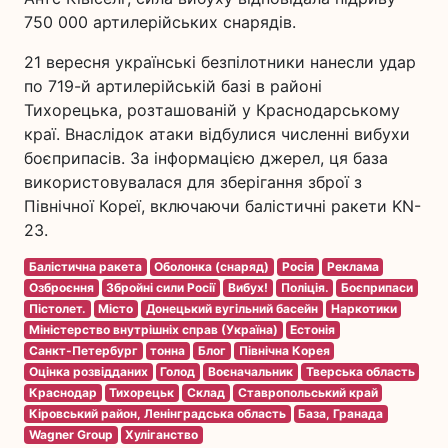
750 000 артилерійських снарядів.
21 вересня українські безпілотники нанесли удар
по 719-й артилерійській базі в районі
Тихорецька, розташованій у Краснодарському
краї. Внаслідок атаки відбулися численні вибухи
боєприпасів. За інформацією джерел, ця база
використовувалася для зберігання зброї з
Північної Кореї, включаючи балістичні ракети KN-
23.
Балістична ракета
Оболонка (снаряд)
Росія
Реклама
Озброєння
Збройні сили Росії
Вибух!
Поліція.
Боєприпаси
Пістолет.
Місто
Донецький вугільний басейн
Наркотики
Міністерство внутрішніх справ (Україна)
Естонія
Санкт-Петербург
тонна
Блог
Північна Корея
Оцінка розвідданих
Голод
Воєначальник
Тверська область
Краснодар
Тихорецьк
Склад
Ставропольський край
Кіровський район, Ленінградська область
База, Гранада
Wagner Group
Хуліганство