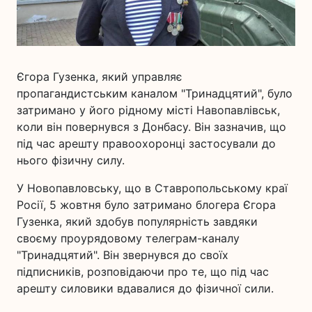
Єгора Гузенка, який управляє
пропагандистським каналом "Тринадцятий", було
затримано у його рідному місті Навопавлівськ,
коли він повернувся з Донбасу. Він зазначив, що
під час арешту правоохоронці застосували до
нього фізичну силу.
У Новопавловську, що в Ставропольському краї
Росії, 5 жовтня було затримано блогера Єгора
Гузенка, який здобув популярність завдяки
своєму проурядовому телеграм-каналу
"Тринадцятий". Він звернувся до своїх
підписників, розповідаючи про те, що під час
арешту силовики вдавалися до фізичної сили.