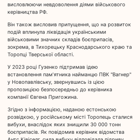
висловлюючи невдоволення діями військового
керівництва РФ.
Він також висловив припущення, що на розвиток
подій вплинула ліквідація українськими
військовими значних складів боєприпасів,
зокрема, в Тихорецьку Краснодарського краю та
Торопці Тверської області.
У 2023 році Гузенко підтримав ідею
встановлення пам'ятника найманцю ПВК "Вагнер"
у Новопавлівську, звернувшись із цією
пропозицією безпосередньо до керівника
компанії Євгена Пригожина.
Згідно з інформацією, наданою естонською
розвідкою, у російському місті Торопець сталися
вибухи, внаслідок яких знищили 30 000 тонн
боєприпасів. Як повідомив керівник відомства
Антс Ківіселг, сила вибуху відповідала підриву