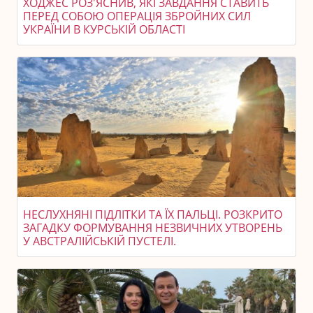
ХОДЖЕС РОЗ'ЯСНИВ, ЯКІ ЗАВДАННЯ СТАВИТЬ
ПЕРЕД СОБОЮ ОПЕРАЦІЯ ЗБРОЙНИХ СИЛ
УКРАЇНИ В КУРСЬКІЙ ОБЛАСТІ
НЕСЛУХНЯНІ ПІДЛІТКИ ТА ЇХ ПАЛЬЦІ. РОЗКРИТО
ЗАГАДКУ ФОРМУВАННЯ НЕЗВИЧНИХ УТВОРЕНЬ
У АВСТРАЛІЙСЬКІЙ ПУСТЕЛІ.