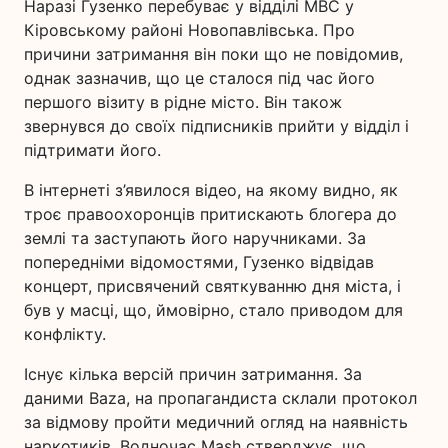
Наразі Гузенко перебуває у відділі МВС у
Кіровському районі Новопавлівська. Про
причини затримання він поки що не повідомив,
однак зазначив, що це сталося під час його
першого візиту в рідне місто. Він також
звернувся до своїх підписників прийти у відділ і
підтримати його.
В інтернеті з’явилося відео, на якому видно, як
троє правоохоронців притискають блогера до
землі та заступають його наручниками. За
попередніми відомостями, Гузенко відвідав
концерт, присвячений святкуванню дня міста, і
був у масці, що, ймовірно, стало приводом для
конфлікту.
Існує кілька версій причин затримання. За
даними Baza, на пропагандиста склали протокол
за відмову пройти медичний огляд на наявність
наркотиків. Водночас Mash стверджує, що