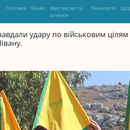
Політика
Бізнес
Мистецтво та
Технологія
Здо
розваги
 завдали удару по військовим цілям
івану.