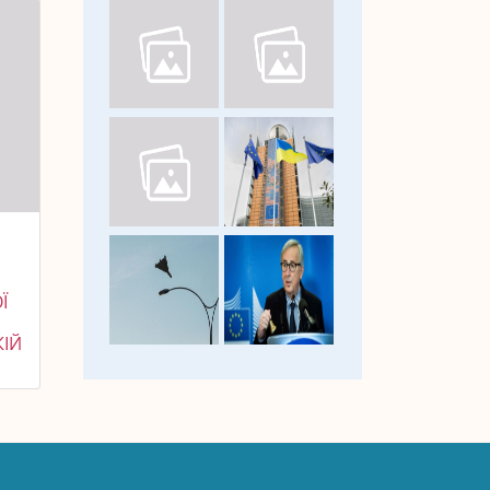
Ї
КІЙ