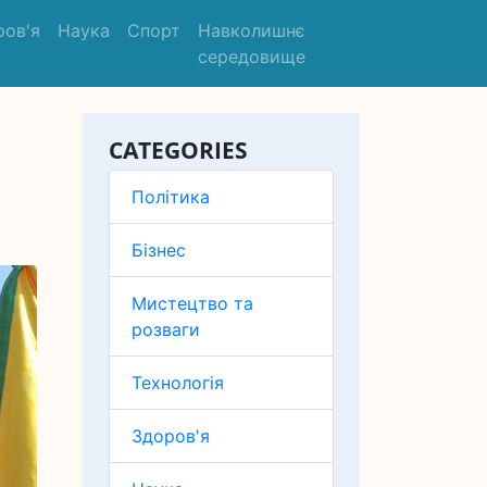
ров'я
Наука
Спорт
Навколишнє
середовище
CATEGORIES
Політика
Бізнес
Мистецтво та
розваги
Технологія
Здоров'я