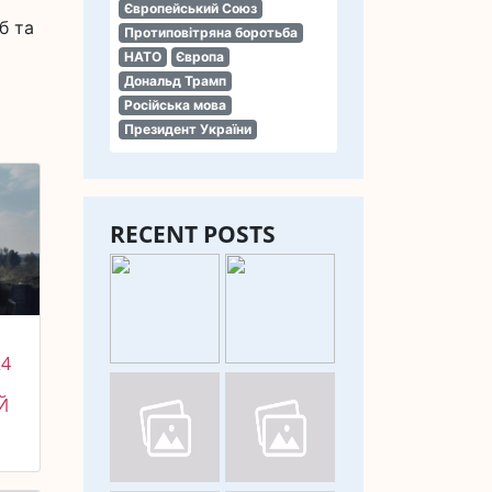
Європейський Союз
б та
Протиповітряна боротьба
НАТО
Європа
Дональд Трамп
Російська мова
Президент України
RECENT POSTS
24
Й