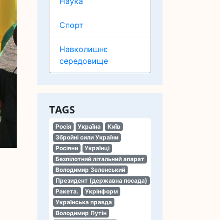
Наука
Спорт
Навколишнє
середовище
TAGS
Росія
Україна
Київ
Збройні сили України
Росіяни
Українці
Безпілотний літальний апарат
Володимир Зеленський
Президент (державна посада)
Ракета.
Укрінформ
Українська правда
Володимир Путін