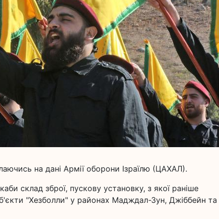
лаючись на дані Армії оборони Ізраїлю (ЦАХАЛ).
аби склад зброї, пускову установку, з якої раніше
об'єкти "Хезболли" у районах Мадждал-Зун, Джіббейн та