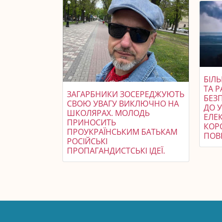
БІЛЬ
ТА Р
ЗАГАРБНИКИ ЗОСЕРЕДЖУЮТЬ
БЕЗ
СВОЮ УВАГУ ВИКЛЮЧНО НА
ДО 
ШКОЛЯРАХ. МОЛОДЬ
ЕЛЕ
ПРИНОСИТЬ
КОР
ПРОУКРАЇНСЬКИМ БАТЬКАМ
ПОВ
РОСІЙСЬКІ
ПРОПАГАНДИСТСЬКІ ІДЕЇ.