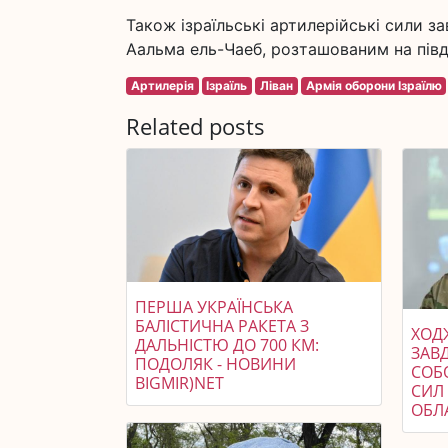
Також ізраїльські артилерійські сили з
Аальма ель-Чаеб, розташованим на півдн
Артилерія
Ізраїль
Ліван
Армія оборони Ізраїлю
Related posts
ПЕРША УКРАЇНСЬКА
БАЛІСТИЧНА РАКЕТА З
ХОДЖ
ДАЛЬНІСТЮ ДО 700 КМ:
ЗАВ
ПОДОЛЯК - НОВИНИ
СОБ
BIGMIR)NET
СИЛ 
ОБЛ